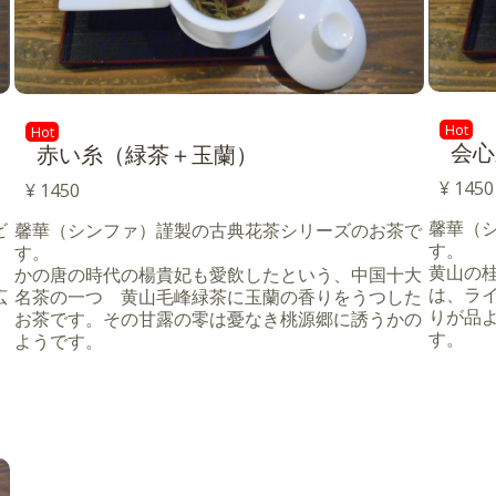
Hot
Hot
会心
赤い糸（緑茶＋玉蘭）
¥ 1450
¥ 1450
馨華（
ビ
馨華（シンファ）謹製の古典花茶シリーズのお茶で
す。
す。
黄山の
かの唐の時代の楊貴妃も愛飲したという、中国十大
は、ラ
広
名茶の一つ 黄山毛峰緑茶に玉蘭の香りをうつした
りが品
お茶です。その甘露の零は憂なき桃源郷に誘うかの
す。
ようです。