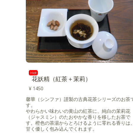
Hot
花妖精（紅茶＋茉莉）
¥ 1450
馨華（シンファ）謹製の古典花茶シリーズのお茶
す。
やわらかい味わいの黄山の紅茶に、純白の茉莉花
（ジャスミン）のたおやかな香りを移したお茶で
す。橙色の茶湯からとろけるように零れる香りは
甘く優しく包み込んでくれます。