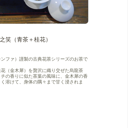
之笑（青茶＋桂花）
シンファ）謹製の古典花茶シリーズのお茶で
桂花（金木犀）を贅沢に織り交ぜた烏龍茶
イチの香りに似た茶葉の風味に、金木犀の香
よく溶けて、身体の隅々まで甘く浸されま