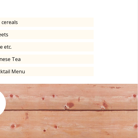
e cereals
eets
e etc.
nese Tea
ktail Menu