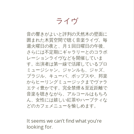
ライヴ
音の響きがよいと評判の天然木の壁面に
囲まれた木質空間で聴く音楽ライヴ。毎
週火曜日の夜と、月１回日曜日の午後、
さらには不定期にギャラリーとのコラボ
レーションライヴなどを開催していま
す。出演者は第一線で活躍しているプロ
ミュージシャン。ジャンルも、ジャズ、
ブラジル、キューバ、ポップスや、邦楽
からヒーリングミュージックまでヴァラ
エティ豊かです。完全禁煙＆至近距離で
音楽を聴きながら、アルコールはもちろ
ん、女性には嬉しい紅茶やハーブティな
どのカフェメニューを愉しめます。
It seems we can’t find what you’re
looking for.