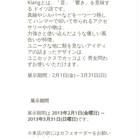
Klangとは、「音」「響き」を意味す
る ドイツ語です。
真鍮やシルバーなどを一つ一つ熱し
て
ハンマー
で叩いて作られる
アクセ
サリー
や小物は、
力強さと使い込んだような優しい風
合いが特徴。
ユニーク
な他に類を見ないアイディ
アの詰まったデザインは、
ユニ
セックス
でカッコよく 男女問わ
ずお使いいただけます。
展示期間：2月1日(金)～3月31日(日)
展示期間
展示期間は
2013年2月1日(金曜日) ～
2013年3月31日(日曜日)
です。
※来店の折にはカフェオーダーをお願い