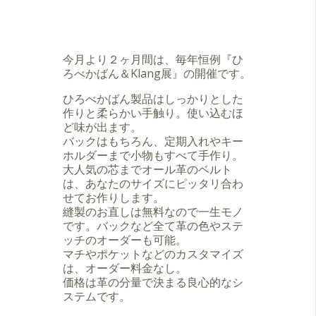
今月より２ヶ月間は、毎年恒例『ひ
ろべかばん＆Klang展』の開催です。
ひろべかばん製品はしっかりとした
作りと柔らかい手触り。使い込むほ
ど味が出ます。
バックはもちろん、定期入れや
キー
ホルダー
まで小物もすべて
手作り
。
大人気の芯までオール革の
ベルト
は、あなたのサイズにピッタリ合わ
せてお作りします。
縫製のお直しは無料なので一生モノ
です。バックなど全て革の色やステ
ッチのオーダーも可能。
マチやポケットなどの
カスタマイズ
は、オーダー料金なし。
価格は革の分量で決まる良心的なシ
ステムです。