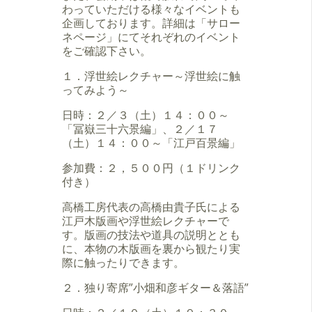
わっていただける様々なイベントも
企画しております。詳細は「サロー
ネページ」にてそれぞれのイベント
をご確認下さい。
１．浮世絵レクチャー～浮世絵に触
ってみよう～
日時：２／３（土）１４：００～
「冨嶽三十六景編」、２／１７
（土）１４：００～「江戸百景編」
参加費：２，５００円（１ドリンク
付き）
高橋工房代表の高橋由貴子氏による
江戸木版画や浮世絵レクチャーで
す。版画の技法や道具の説明ととも
に、本物の木版画を裏から観たり実
際に触ったりできます。
２．独り寄席”小畑和彦ギター＆落語”