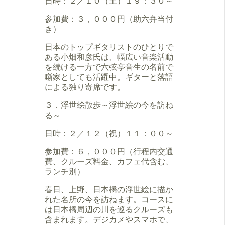
日時：２／１０（土）１９：３０～
参加費：３，０００円（助六弁当付
き）
日本のトップギタリストのひとりで
ある小畑和彦氏は、幅広い音楽活動
を続ける一方で六弦亭音生の名前で
噺家としても活躍中。ギターと落語
による独り寄席です。
３．浮世絵散歩～浮世絵の今を訪ね
る～
日時：２／１２（祝）１１：００～
参加費：６，０００円（行程内交通
費、クルーズ料金、カフェ代含む、
ランチ別）
春日、上野、日本橋の浮世絵に描か
れた名所の今を訪ねます。コースに
は日本橋周辺の川を巡るクルーズも
含まれます。デジカメやスマホで、