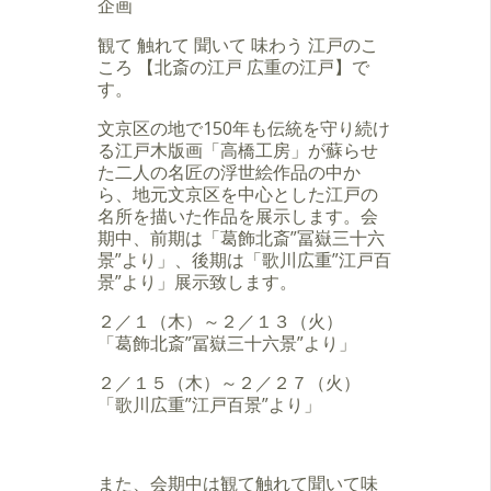
企画
観て 触れて 聞いて 味わう 江戸のこ
ころ 【北斎の江戸 広重の江戸】で
す。
文京区の地で150年も伝統を守り続け
る江戸木版画「高橋工房」が蘇らせ
た二人の名匠の浮世絵作品の中か
ら、地元文京区を中心とした江戸の
名所を描いた作品を展示します。会
期中、前期は「葛飾北斎”冨嶽三十六
景”より」、後期は「歌川広重”江戸百
景”より」展示致します。
２／１（木）～２／１３（火）
「葛飾北斎”冨嶽三十六景”より」
２／１５（木）～２／２７（火）
「歌川広重”江戸百景”より」
また、会期中は観て触れて聞いて味