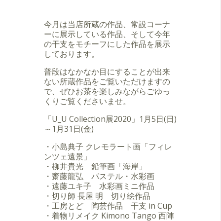
今月は当店所蔵の作品、常設コーナ
ーに展示している作品、そして今年
の干支をモチーフにした作品を展示
しております。
普段はなかなか目にすることが出来
ない所蔵作品をご覧いただけますの
で、ぜひお茶を楽しみながらごゆっ
くりご覧くださいませ。
「U_U Collection展2020」1月5日(日)
～1月31日(金)
・小島典子 クレモラート画「フィレ
ンツェ遠景」
・柳井貴光 鉛筆画「海岸」
・齋藤龍弘 パステル・水彩画
・遠藤ユキ子 水彩画ミニ作品
・切り師 長屋 明 切り絵作品
・工房とど 陶芸作品 干支 in Cup
・着物リメイク Kimono Tango 西陣