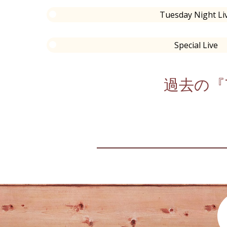
Tuesday Night Li
Special Live
過去の『T