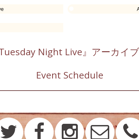
ve
uesday Night Live』アーカ
Event Schedule