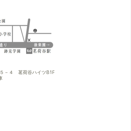
３－５－４ 茗荷谷ハイツB1F
車