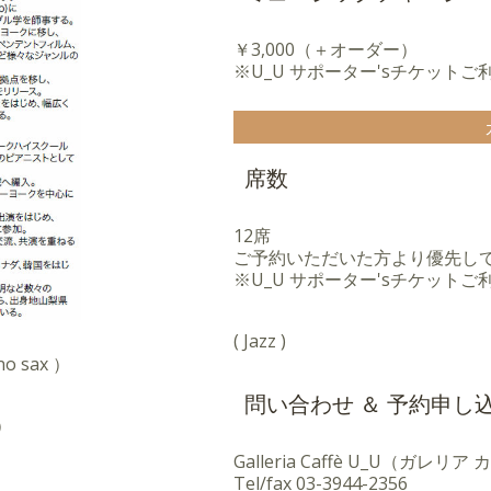
￥3,000（＋オーダー）
※U_U サポーター'sチケットご
席数
12席
ご予約いただいた方より優先し
※U_U サポーター'sチケット
( Jazz )
no sax ）
問い合わせ ＆ 予約申し
 ）
Galleria Caffè U_U（ガレリ
Tel/fax
03-3944-2356