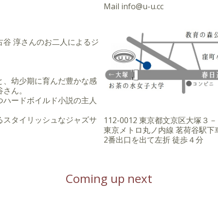
Mail
info@u-u.cc
 古谷 淳さんのお二人によるジ
と、幼少期に育んだ豊かな感
谷さん。
つハードボイルド小説の主人
るスタイリッシュなジャズサ
112-0012 東京都文京区大塚
東京メトロ丸ノ内線 茗荷谷駅下
2番出口を出て左折 徒歩４分
Coming up next