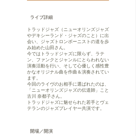
動中。
5歳よりピアノを始める。早稲田大学
トラッドジャズからラテン、ファン
ニューオリンズジャズクラブに入部
クと好きなジャンルは幅広く、自己
以来、30年に亘り日本とニューオリ
ライブ詳細
のバンドも首都圏のライブハウスに
ンズを往復しながらライブ活動を展
て
開するニューオリンズジャズの伝道
トラッドジャズ（ニューオリンズジャズ
リーダーライヴも定期的に行い、自
師。ニューオリンズ最大のジャズフ
やデキシーランド・ジャズのこと）に出
分の音楽を追求し続けている。
ェスティバル、ジャズアンドヘリテ
会い、ジャズトロンボーニストの道を歩
今年夏頃、カンタス村田とサンバマ
ージフェスティバルなどに出演。4枚
み始めた山田さん。
シーンズでニューアルバム発売予
のリーダーアルバムをリリースし、
今ではトラッドジャズに限らず、ラテ
定！
ニューオリンズの音楽の魅力を伝え
ン、ファンクとジャンルにとらわれない
HP：
続けている。
演奏活動を行い、そして心優しく感性豊
http://tromboneshochan0615b.wix.com/shoichi-
かなオリジナル曲を作曲＆演奏されてい
yamada#
ます。
今回のライヴのお相手に選ばれたのは、
「ニューオリンズジャズの伝道師」こと
古川 奈都子さん。
トラッドジャズに魅せられた若手とヴェ
テランのジャズプレイヤー共演です。
開場／開演