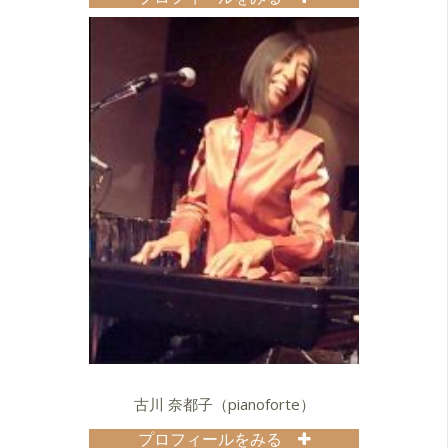
11歳の時に薗田憲一＆ディキシーキ
ングスの演奏を聴いたのがきっかけ
でトロンボーンを始める。
洗足学園音楽大学ジャズコースに入
学し演奏経験を積む。
トロンボーンをJiggs Whigham、松
本治、片岡雄三、中川英二郎、北原
雅彦に師事。
2010年3月、同校ジャズコース管楽器
の首席として卒業。
学生の頃から参加していたカンタス
村田とサンバマシーンズでFuji
Rock'10 Rookie A GO GO!に出演。
翌年CDデビュー。
現在、サンバマ・ホーンズのセクシ
ョンリーダー兼アレンジャーを勤め
雛壇の上でトロンボーンを振り回す
傍ら、
古川 奈都子（pianoforte）
ONE TIME BRASS BAND等のバンド
でメンバーまたはサポートとして活
プロフィールをみる