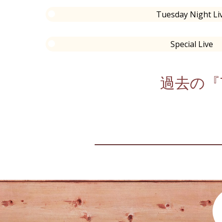
Tuesday Night Li
Special Live
過去の『T