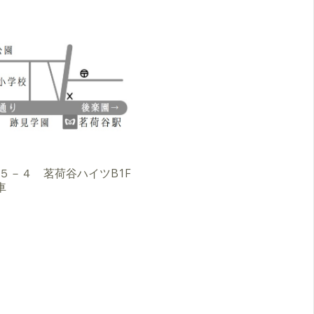
３－５－４ 茗荷谷ハイツB1F
車