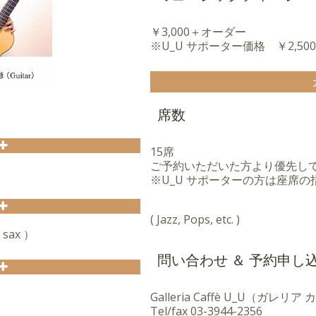
￥3,000＋オーダー
※U_U サポーター価格 ￥2,5
）
席数
15席
彦(ギター)のデュオ・ユニッ
ご予約いただいた方より優先し
）
※U_U サポーターの方は座席
タンダード、ポップスなど、
をテーマに活動。
レストランから、空港、ワイ
( Jazz, Pops, etc. )
(ジプシー・ジャズ)」を中
所で演奏。
sax ）
て、テレビ東京系列ドラマ
ルウェーのレーベルHot
K-Eテレ「おかあさんとい
問い合わせ ＆ 予約申し
 Festival Vol.7」にも
)などを担当している。
ー、口笛。
ランダ)、「エディンバラ・ジャ
Galleria Caffè U_U（ガレリ
AZZ」に出演。
を愛する一方、シンプルで美
Tel/fax
03-3944-2356