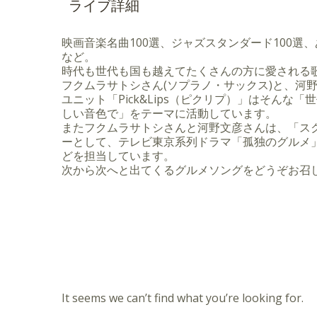
「スクリーントーンズ」のメンバーとしてドラ
ライブ詳細
しいメロディが大好物。
担当。「ギター・マガジン」「アコースティッ
アコースティック系アーティストやロック・バ
での奏法解説やCDレビューの執筆も手がける。
イブ・サポートを経て、スクリーントーンズに
映画音楽名曲100選、ジャズスタンダード100選、
公式ウェブ・サイト fumihikokono.com
ギタリスト河野文彦とのデュオ・ユニット「ピクリプ (P
など。
ほっこりと心が暖かくなる音色を目指している
時代も世代も国も越えてたくさんの方に愛される
フクムラサトシさん(ソプラノ・サックス)と、河野
ユニット「Pick&Lips（ピクリプ）」はそんな
しい音色で」をテーマに活動しています。
またフクムラサトシさんと河野文彦さんは、「ス
ーとして、テレビ東京系列ドラマ「孤独のグルメ
どを担当しています。
次から次へと出てくるグルメソングをどうぞお召
It seems we can’t find what you’re looking for.