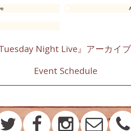
ve
uesday Night Live』アーカ
Event Schedule