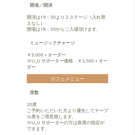
Groove』、山下弘治『NEW ５』な
開場／開演
どを中心に日本全国のジャズクラ
ブ、コンサート、フェスティバル等
開演は19：30より２ステージ（入れ替
で活躍。
えなし）
近年は韓国のアーティストとのコラ
開場は18：30からご入場頂けます。
ボレーションも行っている。
ミュージックチャージ
￥3,000＋オーダー
※U_U サポーター価格 ￥2,500＋オー
ダー
カフェメニュー
席数
20席
ご予約いただいた方より優先してテーブ
ル席をご用意致します。
※U_U サポーターの方は座席の指定が
できます。