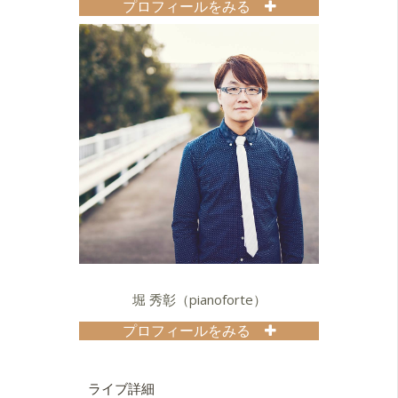
プロフィールをみる
20代前半、NYの
BroadwayDanceCenterを中心に１年
半、Lynn Schwab、Jared Grimesを
始め数々の現役一流ダンサーに学ぶ
他、現地でレストランやストリート
などで多数セッションに参加。
帰国後、Jazzをベースに多様なジャン
ルの音楽、アートとのセッションを
国内外で展開。
現在、作曲にも注力しつつ、年間250
以上の演奏を数々の一流ミュージシ
ャンと共演している。
2014年より毎年、日本縦断ツアーを
成功させる他、海外ツアーも増加。
2016年には三度目の香港ツアーを行
い、２年連続となるSaiKungの
堀 秀彰（pianoforte）
JazzFes参加を含め好評博す。(以降も
毎年香港ツアー有り。)
プロフィールをみる
2017年１月 和太鼓×ドラム×Tapから
幼少より楽器に親しみ、高校時代で
成るトリオ、"ムラドプッタコイタ"を
ジャズに感動して本格的にピアノを
関西で始動。
始める。
ライブ詳細
2018 ツインギター、フラメンコパー