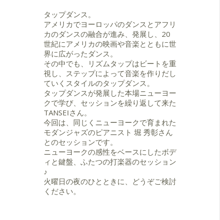
早稲田大学モダンジャズ研究会で腕
カッションとの"東京鮮烈sess!on"を
を磨き、その頃からプロとして.活動
タップダンス。
始動。
を開始。
アメリカでヨーロッパのダンスとアフリ
2019 3月 1stアルバムをリリース。
センスあふれるコードワーク、繊細
カのダンスの融合が進み、発展し、20
現在、月の半分をツアーに費やして
でありながらも情熱的なプレイで、
世紀にアメリカの映画や音楽とともに世
いる。
ベテランから若手にいたるまで大き
界に広がったダンス。
ユニークでスタイリッシュ、音楽と
な信頼を得ている。
その中でも、リズムタップはビートを重
してのTapを目指す。
Eddie Henderson、Gene Jackson、
視し、ステップによって音楽を作りだし
スポーツファン。好物はビール、揚
大坂昌彦、原朋直、向井滋春、村田
ていくスタイルのタップダンス。
げ茄子、ラーメン、カレー、バゲッ
陽一、土岐英史、各氏をはじめ、国
タップダンスが発展した本場ニューヨー
トにオリーブオイル。
内外の著名アーティストとの共演歴
クで学び、セッションを繰り返して来た
大の犬派。
も多く、ポップスフィールドでは、
TANSEIさん。
https://www.facebook.com/tantaplivemusic
Dreams Come True・ParisMatch・
今回は、同じくニューヨークで育まれた
(HP)
SILVA・DA PUMP・青山テルマ・M-
モダンジャズのピアニスト 堀 秀彰さん
SWIFTのアルバムなど、多くのアー
とのセッションです。
ティストのレコーディングセッショ
ニューヨークの感性をベースにしたボデ
ンやコンサートツアーに参加。
ィと鍵盤、ふたつの打楽器のセッション
浜崎航との双頭カルテット
♪
『Encounter』の他にも、堀秀彰トリ
火曜日の夜のひとときに、どうぞご検討
オ、市原ひかりグループ、安カ川大
ください。
樹『D-musica ラージアンサンブ
ル』、山口真文グループ、横田寛之
『ゴウダヴ』、河原秀夫 『4 Mo