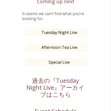
Coming up next
It seems we can’t find what you’re
looking for.
Tuesday Night Live
Afternoon Tea Live
Special Live
過去の『Tuesday
Night Live』アーカイ
ブはこちら