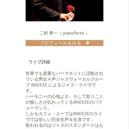
95年、第11回ツムラジャズボーカル
賞新人賞を受賞。
97年5月、ファーストアルバム
【FOOT STEPS】 キングレコー
ド。99年4月、セカンドアルバム【風
吹くころ】。2002年12月サードアル
二村 希一（ pianoforte ）
バム【MY FAVORITE THINGS】スキ
ップ･レコードよりリリース。
プロフィールをみる
１９９８ ～ 2009年、スイングジャー
１８才の時、アン・コンテンポラリ
ナル誌読者人気投票ボーカルグルー
ージャズスクールに入学。２０才頃
プ部門ベスト５内にランクイン。
から演奏の仕事を始める。鈴木明男
ライブ詳細
200９年 スイングジャーナル誌読者
クインテット、宮の上貴昭カルテッ
人気投票ボーカルグループ部門 第3
ト、リチャードパインバンド、遠山
世界でも貴重なパーマネントに活動され
位
晃司トリオ、フランシス＆ゾナス
ている男女４声ジャズヴォーカルグルー
ル、レイラコムサウダ－ジ、加藤崇
プ BREEZE によるジャズ・ライヴで
混声のジャズ・ボーカル・カルテッ
之クインテット、松井洋クインテッ
す。
ト。
ト、ジョン・ネプチューン、ミスト
ハーモニーの心地よさ、そして歌うこと
レパートリーは、ジャズのスタンダ
ラーダ（ブラジル音楽）竹内理美
の愉しさが伝わってくるBREEZEのパフ
ードナンバーを中心にポップス、ミ
（vo）バンド、ミナスイング（ブラ
ォーマンス。
ュージカル・ナンバーや日
ジル音楽）、松尾明トリオ等に参
しかもカフェ・ユーではBREEZEのライ
本の楽曲までと幅広い。広い音域や
加。
ヴでは珍しい完全生声＆生音です。
スキャットを活かしたアレンジによ
現在、テイクテン、伊勢秀一郎
歌われるのはジャズのスタンダードはも
るスイング感あふれるハーモニー、