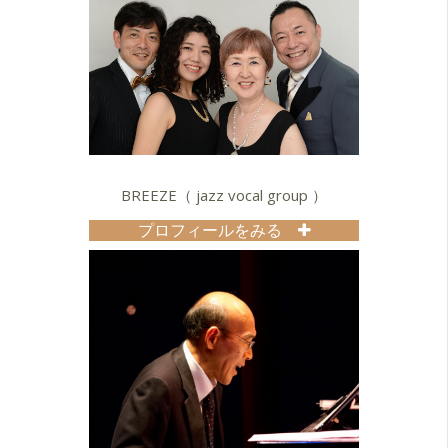
BREEZE（ jazz vocal group ）
プロフィールをみる
Soprano 小菅けいこ
Alto 田村麻由
Tenor 中村マナブ
Baritone 磯貝たかあき
199３年、ジャズボーカリスト後藤芳
子の門下生で結成し、活動をスター
トする。
同年、浅草アマチュアジャズコンテ
ストボーカル部門で金賞を受賞。