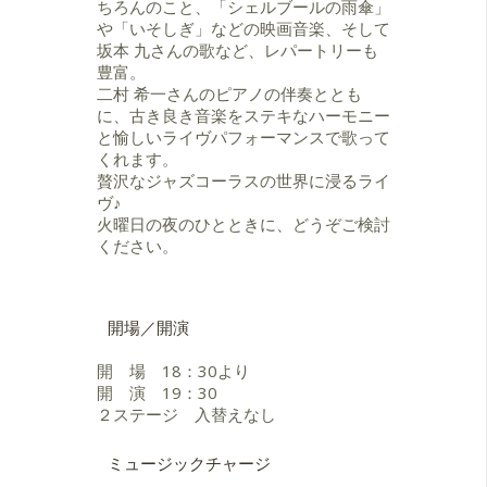
（tp）バンド、小島のり子バンド、
ちろんのこと、「シェルブールの雨傘」
そして親しみやすいステージで好評
野間瞳（vo）バンド、Sem Voce（ブ
や「いそしぎ」などの映画音楽、そして
を得ている。コンサートや各地のジ
ラジル音楽）などでも演奏してい
坂本 九さんの歌など、レパートリーも
ャズフェスティバル、テレビ･ラジオ
る。
豊富。
等の番組出演、ジャズ・クラブでの
自分のクインテットでは「クインテ
二村 希一さんのピアノの伴奏ととも
活動、スタジオワークなどの他、学
ットのＣＤが発売された。
に、古き良き音楽をステキなハーモニー
校コンサート等の活動も行ってい
2009年12月にトリオアルバムとして
と愉しいライヴパフォーマンスで歌って
る。2007年には日本人として初めて
は初リーダー作の「My Favorite
くれます。
富士通コンコード・ジャズ・フェス
Tunes」をリリースした。
贅沢なジャズコーラスの世界に浸るライ
ティバルに出演する。
■参加ＣＤ■
ヴ♪
南雲堂から出版される2012年度版、
火曜日の夜のひとときに、どうぞご検討
大学用英語教科書「エコアクション
「Romancing」OMAGATOKI
ください。
と経済」に活動内容が掲
「Pretending」 KING
載される。
「Bitter Tears,Sweet Tears」
KING
また1998年より毎年ロサンゼルスで
以上 大橋美加 vo
開場／開演
公演を行い、サラ・ボーン、フラン
ク・シナトラ、エラ・フィッツジェ
「Dance for One In Six」 佼成出版
開 場 18：30より
ラルド、ナタリー・コールなどの伴
「The Circle」コロンビア
開 演 19：30
奏者でもある、ジョージ・ギャフニ
以上 John Neptune 尺八
２ステージ 入替えなし
ー（Pf）、ハロルド・ジョーンズ
（Dr）、ジョン・キューディニ
「Always」KING （カセットテー
ミュージックチャージ
（G）、ジム・ヒューワット（B）、
プ）マーサ三宅 vo