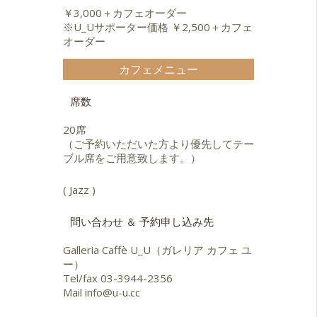
ロイ・マッカーディー（Dr）等数多
「I hadn't anyone till you」安部久
￥3,000＋カフェオーダー
くのミュージシャンと共演。ハワ
美子vo
※U_Uサポーター価格 ￥2,500＋カフェ
イ、サンフランシスコ、中国、韓国
「Dance with dreams」金子恵 vo
オーダー
でも公演。2009年５月にはオラン
「Camaradas Na Bossa」NEC
ダ・ブレダ・ジャズ・フェスティバ
Avenue
カフェメニュー
ルに出演し、オープニングアクトや
「Bossa Animada」 OMCA-2
スペシャルコンサートの取りを務め
以上、スーパーサンバセッション
席数
好評を得る。
の メンバーとして２曲ずつに参加。
グループ名はイラストレーターの和
20席
田誠氏によるもの。
「Funky All」KING
（ご予約いただいた方より優先してテー
小林洋一とグッドフェローズ２曲
ブル席をご用意致します。）
に参加。
( Jazz )
「風の人」 ビクター 明田川荘
之（オカリナ）
２曲に参加。
問い合わせ ＆ 予約申し込み先
「AKETA/二つのオカリーナ祭りか
Galleria Caffè U_U（ガレリア カフェ ユ
ら大工哲弘と西都古墳」
ー）
「Tasty Fluits」 STAR RECORDS
Tel/fax
03-3944-2356
桜井郁雄（bass）
Mail
info@u-u.cc
「春の如く」