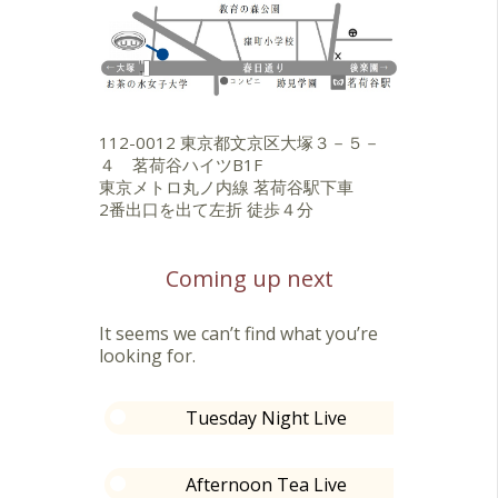
「NORI NOTE」
「LUSH LIFE」 5曲に参加。
以上 小島のり子（fl）
「why to change me now」JAZZ
FREAK RECORDS maya （vo）
テイクテンのメンバーとして３曲
112-0012 東京都文京区大塚３－５－
に参加。
４ 茗荷谷ハイツB1F
東京メトロ丸ノ内線 茗荷谷駅下車
「Aquarela」徳間ジャパン
2番出口を出て左折 徒歩４分
「Vento Caloroso」 ３曲に参
加
「Passaporte」２曲に参加
Coming up next
以上 小畑和彦（Gt）
It seems we can’t find what you’re
「muito BEM」CASNET
looking for.
「BATIDA NOVA」
「brajazzil」CASNET 数曲に参加
Tuesday Night Live
Afternoon Tea Live