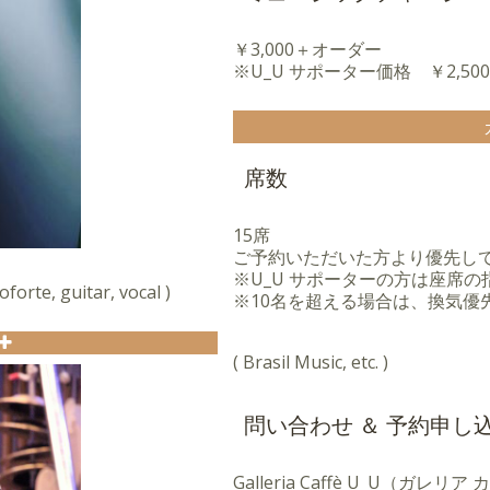
￥3,000＋オーダー
※U_U サポーター価格 ￥2,5
席数
15席
ご予約いただいた方より優先し
※U_U サポーターの方は座席
rte, guitar, vocal )
※10名を超える場合は、換気優
( Brasil Music, etc. )
世田谷ジャンボリー」でライ
ス。
問い合わせ ＆ 予約申し
楽等をミックスしたサウンド
ットコンロス」のメンバーと
Galleria Caffè U_U（ガレリ