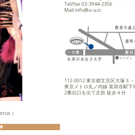
枚のオリジナルアルバムをリ
Tel/fax
03-3944-2356
Mail
info@u-u.cc
いたが2004年よりフリー
。
「小野リサ」のツアーバンド
世界各地のジャズフェスティ
ji・ハナレグミ・おおはた雄
コーディング参加／ライブサ
112-0012 東京都文京区大塚
東京メトロ丸ノ内線 茗荷谷駅下
e&miggy」でアルバム
2番出口を出て左折 徒歩４分
永山マキ、ピアニスト宮嶋みぎ
ム「GIRL TALK」リリー
orus ）
ム「Withness」をリリ
ップス、シャンソンと様々な
をリリース。