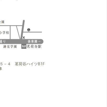
３－５－４ 茗荷谷ハイツB1F
車