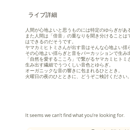
ジャンルで精力的に活動中。アーティストのラ
ジャンルを問わず“うた”を大切にした音楽を奏
グ、舞台音楽、映画音楽、ドラマ、CM、ゲーム
ライブ詳細
桐朋学園大学音楽学部卒業。同研究課程修了。
による楽団Orchestra Asiaに在籍するなど
ンサート「タイ・レイ・タイ・リオ」の模様を
人間が心地よいと思うものには特定のゆらぎがあ
リー映画「或る音楽」に出演。２００９年、打
また人間は「倍音」の重なりを聞き分けることは
satonaoko「１０８」を制作。http://satonaoko.coc
はできるのだそうです。
ヤマカミヒトミさんが出す音はそんな心地よい揺
その心地よい揺らぎと音をパーカッションで生み出
「自然を愛するこころ」で繋がるヤマカミヒトミさ
生み出す繊細でうつくしい音色とゆらぎ。
オーガニックな音の響きに包まれるひととき。
火曜日の夜のひとときに、どうぞご検討ください
It seems we can’t find what you’re looking for.