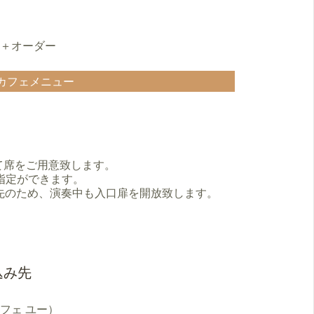
00＋オーダー
カフェメニュー
て席をご用意致します。
の指定ができます。
先のため、演奏中も入口扉を開放致します。
込み先
ア カフェ ユー）