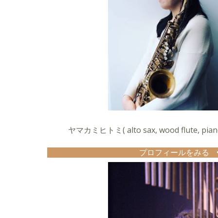
ヤマカミヒトミ( alto sax, wood flute, pianofo
プロフィールをみる
中学校のブラスバンドでサックスを始める。
立教大学在学中よりジャンプブルースバンド「
ブ活動をはじめる。ミニアルバム２枚をリリー
その後、キューバ・トリニダット・アフリカ音
に
日本語をのせたオリジナル曲を演奏する「カセ