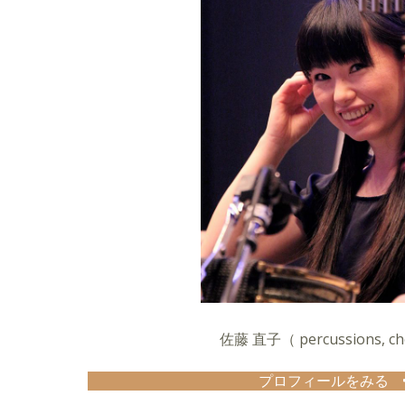
して、2000年、徳間ジャパンよりデビュー。4
リースする。
大学卒業後、会社づとめをしながら音楽活動をして
ランスのミュージシャンとして活動をはじめる
2005年より、日本を代表するボサノバシンガー
に参加。
全国ツアーをはじめ、アジア各国へのツアー・
バルに出演。
由紀さおり・久保田利伸・Ann Sally・saigen
一・湯川潮音・高木正勝・イドンゴンなど、レ
ポートも多数。
レコーディング参加したCDは１３０枚以上。
ピアニスト・作曲家宮嶋みぎわとのユニット「hitm
「音には色がある」を2007年リリース。
BE THE VOICEの和田純子、モダーン今夜の
わとの４人ユニット「Lynn」にて2008年、アルバ
佐藤 直子（ percussions, ch
ス。
2014年４月、オリジナル４曲を含む初のソロアルバ
プロフィールをみる
ース。
クラシック、現代邦楽、ジャズ、民族音楽、ポ
2015年５月、２枚目のアルバム「As we are」