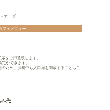
00＋オーダー
カフェメニュー
て席をご用意致します。
の指定ができます。
先のため、演奏中も入口扉を開放することもご
込み先