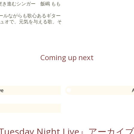
で2012年第一位、2013年
き進むシンガー 飯嶋 もも
n 2013-14にて優秀者に選ばれブルー
ールながらも歌心あるギター
デュオで、元気を与える歌、そ
mpetition のJazz/Fusion
全国や海外のジャズフェスティ
Coming up next
、韓国で演奏。
、イタリア、香港、台湾で演
ット
ジャズフェスティバルに出
ve
」「高杉さと美」「超新星」
♪♯」「タッキー＆翼」
スマグナ」「由紀さおり」「中川
ストのライブサポートやレコ
uesday Night Live』アーカ