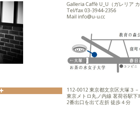
6年より関東に拠点を移し、
Galleria Caffè U_U（ガレリ
Tel/fax
03-3944-2356
Mail
info@u-u.cc
ガー越智順子氏のアシスタン
ペルクワイヤーにも所属。
映画音楽なども歌い、 短編映
画祭(カンヌ、ベネチア、ベ
リリース。
ンコンテスト」で、特別賞
ス。
W HER KISSING NAT COLE」
ルリリース。
112-0012 東京都文京区大塚
ス。
東京メトロ丸ノ内線 茗荷谷駅下
2番出口を出て左折 徒歩４分
09-10にて最優秀ギタリスト賞受賞。