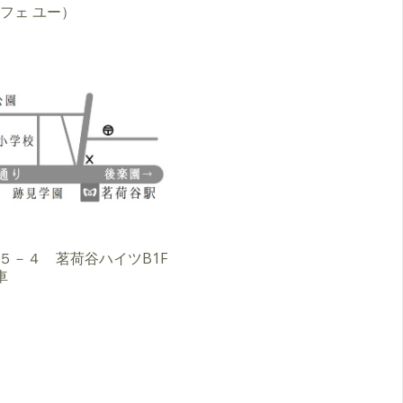
ア カフェ ユー）
３－５－４ 茗荷谷ハイツB1F
車