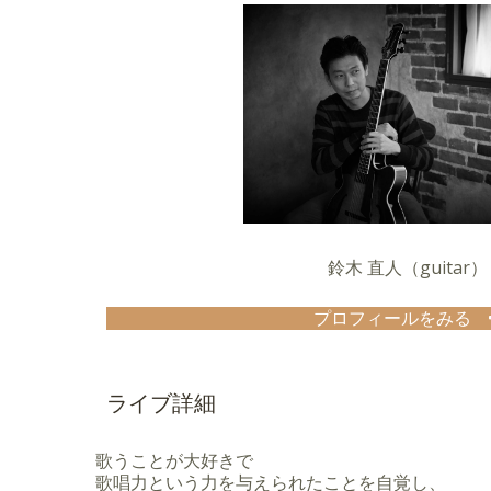
2015年まで関西を中心に活動していたが、201
2017年春よりニューヨークに単身留学。
2018年春より再び関東での活動を再開。
2000年より自身のライブ活動の傍らジャズシン
トとして音楽を学ぶ。
2000年〜2004年まで古田照美氏が率いるゴス
その他、BARやCLUB等でのステージや、CM、
画等で効果音として声を使った映画は世界三大映
ルリン)にノミネートされ映画祭にも出席。
2009年 ソロミニアルバム「etape」(エタップ)
2012年 第13回「神戸ジャズヴォーカルクイー
『富士通テン賞』受賞。
鈴木 直人（guitar）
2013年 セカンドアルバム「Two Steps」リリー
2016年 Clap Stomp Swingin' Presents 「I SA
Nat KIng'Cole Tribute vol.5に参加。シング
プロフィールをみる
2018年 サードアルバム「In My Life」をリリー
4歳よりピアノ
6歳よりバイオリンを習う。
12歳よりドラム
ライブ詳細
13歳よりギターを独学で始める。
16歳より鈴木よしひさ氏に師事。
2004年 Gibson Jazz Guitar Contest優勝。
歌うことが大好きで
2010年 Jazz Session on You Tube 20
歌唱力という力を与えられたことを自覚し、