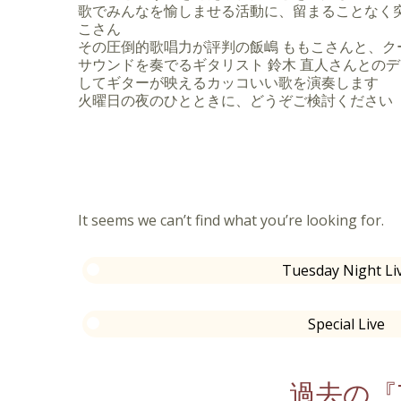
ジャズ情報サイトJazz Pageの人気投票ギター部門
歌でみんなを愉しませる活動に、留まることなく突
第二位。
こさん
2014年 Diners Club Social Jazz Sessio
その圧倒的歌唱力が評判の飯嶋 ももこさんと、ク
ノート東京でリーリトナー氏と共演。
サウンドを奏でるギタリスト 鈴木 直人さんとの
リーリトナー氏の選考により最優秀者賞受賞。
してギターが映えるカッコいい歌を演奏します
同年Lee Ritenour's Six String Theory World Co
火曜日の夜のひとときに、どうぞご検討ください
Guitarist部門にて世界第4位獲得。
徳田雄一郎RALYZZ DIGのギタリストとして
バルに多数出演。
これまでにマレーシア、中国、カナダ、インド
田中公平氏、岩男潤子等のサポートでフランス
奏。
It seems we can’t find what you’re looking for.
2016年8月伊藤大輔vo 永田ジョージpfとのユニ
トリプルスタンダードでスイスオーベルニール
Tuesday Night Li
演。
「SOFFet」「mihimaru GT」「HALCALI
「「カノン」「jamosa」「May-J」「ベッキー
Special Live
「BENI」「YA-KYIM」「石井竜也」「アル
翔子」「加山雄三」「綾戸智恵」等のアーティ
ーディングに参加。
過去の『T