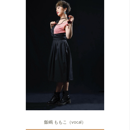
飯嶋 ももこ（vocal）