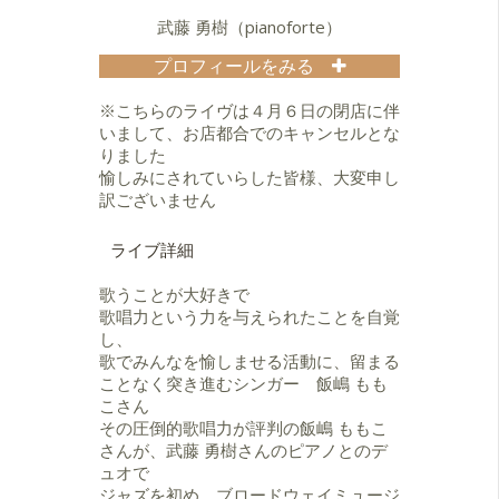
2013年 セカンドアルバム「Two
武藤 勇樹（pianoforte）
Steps」リリース。
プロフィールをみる
2016年 Clap Stomp Swingin'
5歳よりピアノを始めクラシックを学
Presents 「I SAW HER KISSING NAT
ぶ。中学高校の吹奏楽ではオーボエ
COLE」 Nat KIng'Cole Tribute vol.5
※こちらのライヴは４月６日の閉店に伴
を担当。中央大学在学中にジャズに
に参加。シングルリリース。
いまして、お店都合でのキャンセルとな
出会い、同大学のビッグバンド、ス
2018年 サードアルバム「In My
りました
ウィング•クリスタル•オーケストラに
Life」をリリース。
愉しみにされていらした皆様、大変申し
所属。2018年6月、1st album「I
訳ございません
Loves You, Porgy」をリリース。現
在はJazzを中心としつつも、
ライブ詳細
Funk,R&B,World,Popsなど幅広い分
野に携わっている。その他アレン
歌うことが大好きで
ジ、作曲、楽曲提供など、積極的に
歌唱力という力を与えられたことを自覚
活動中。
し、
歌でみんなを愉しませる活動に、留まる
ことなく突き進むシンガー 飯嶋 もも
こさん
その圧倒的歌唱力が評判の飯嶋 ももこ
さんが、武藤 勇樹さんのピアノとのデ
ュオで
ジャズを初め、ブロードウェイミュージ