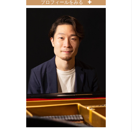
プロフィールをみる
2015年まで関西を中心に活動してい
たが、2016年より関東に拠点を移
し、2017年春よりニューヨークに単
身留学。
2018年春より再び関東での活動を再
開。
2000年より自身のライブ活動の傍ら
ジャズシンガー越智順子氏のアシス
タントとして音楽を学ぶ。
2000年〜2004年まで古田照美氏が率
いるゴスペルクワイヤーにも所属。
その他、BARやCLUB等でのステージ
や、CM、映画音楽なども歌い、 短編
映画等で効果音として声を使った映
画は世界三大映画祭(カンヌ、ベネチ
ア、ベルリン)にノミネートされ映画
祭にも出席。
2009年 ソロミニアルバム「etape」
(エタップ)リリース。
2012年 第13回「神戸ジャズヴォーカ
ルクイーンコンテスト」で、特別賞
『富士通テン賞』受賞。