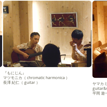
『もにじん』
マツモニカ（ chromatic harmonica ）
長澤 紀仁（ guitar ）
ヤマカミヒト
guitar&
平岡 遊一