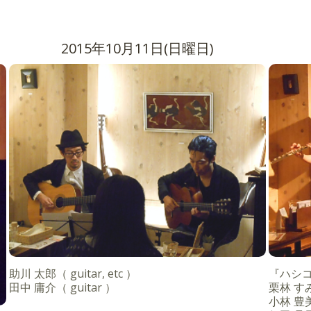
2015年10月11日(日曜日)
助川 太郎（ guitar, etc ）
『ハシ
田中 庸介（ guitar ）
栗林 すみれ
小林 豊美（ 