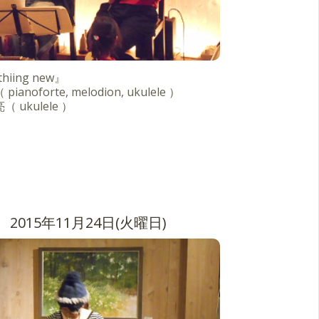
hiing new』
ianoforte, melodion, ukulele ）
（ ukulele ）
2015年11月24日(火曜日)