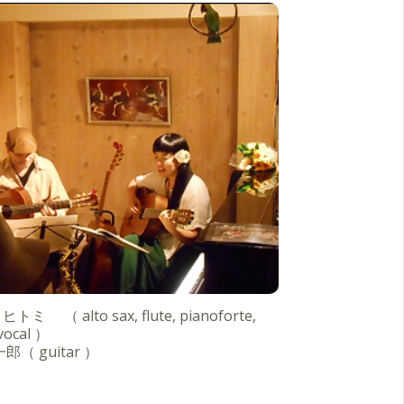
ミ （ alto sax, flute, pianoforte,
vocal ）
郎（ guitar ）