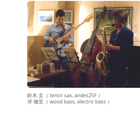
鈴木 圭（ tenor sax, andes25F ）
岸 徹至（ wood bass, electric bass ）