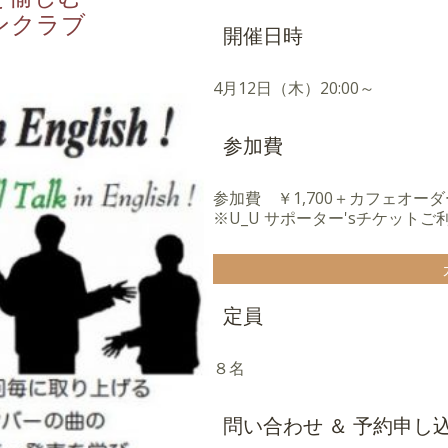
ンクラブ
開催日時
4月12日（木）20:00～
参加費
参加費 ￥1,700＋カフェオーダ
※U_U サポーター'sチケットご
定員
８名
問い合わせ ＆ 予約申し