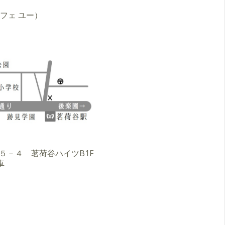
ア カフェ ユー）
３－５－４ 茗荷谷ハイツB1F
車