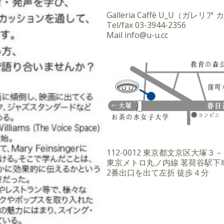
Galleria Caffè U_U（ガレリ
Tel/fax
03-3944-2356
Mail
info@u-u.cc
112-0012 東京都文京区大塚
東京メトロ丸ノ内線 茗荷谷駅下
2番出口を出て左折 徒歩４分