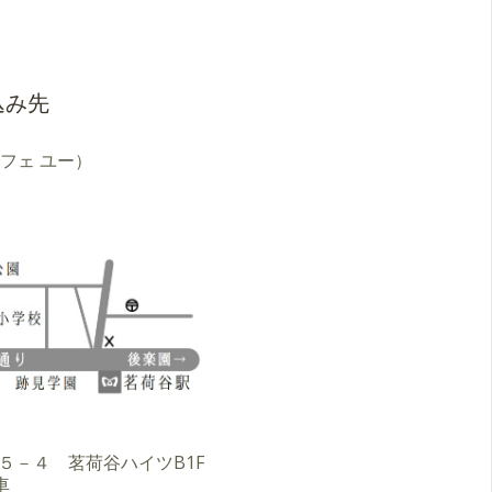
込み先
ア カフェ ユー）
３－５－４ 茗荷谷ハイツB1F
車