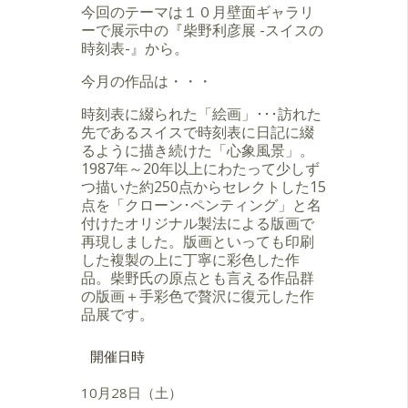
今回のテーマは１０月壁面ギャラリ
ーで展示中の『柴野利彦展 -スイスの
時刻表-』から。
今月の作品は・・・
時刻表に綴られた「絵画」･･･訪れた
先であるスイスで時刻表に日記に綴
るように描き続けた「心象風景」。
1987年～20年以上にわたって少しず
つ描いた約250点からセレクトした15
点を「クローン･ペンティング」と名
付けたオリジナル製法による版画で
再現しました。版画といっても印刷
した複製の上に丁寧に彩色した作
品。柴野氏の原点とも言える作品群
の版画＋手彩色で贅沢に復元した作
品展です。
開催日時
10月28日（土）