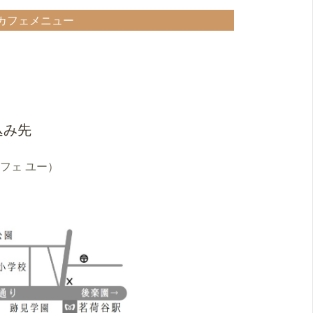
カフェメニュー
込み先
ア カフェ ユー）