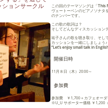
ッションサークル
この回のテーマソングは「
This 
ヴェートーベンのピアノソナタ
のナンバーです。
この歌の歌詞は？
そしてどんなディスカッション
祐子さんの歌を聴き取り、そし
カッションを一緒にしましょう♪
“Let’s enjoy small talk in English
開催日時
11月８日（木）20:00～
参加費
参加費 ￥1,700＋カフェオーダ
※U_U サポーター価格 ￥1,20