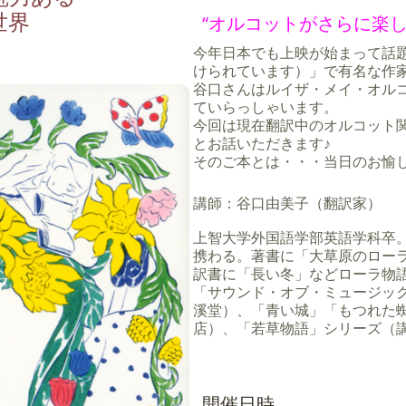
世界
“オルコットがさらに楽
今年日本でも上映が始まって話題の「若
けられています）」で有名な作家
谷口さんはルイザ・メイ・オル
ていらっしゃいます。
今回は現在翻訳中のオルコット
とお話いただきます♪
そのご本とは・・・当日のお愉し
講師：谷口由美子（翻訳家）
上智大学外国語学部英語学科卒
携わる。著書に「大草原のローラ
訳書に「長い冬」などローラ物
「サウンド・オブ・ミュージッ
溪堂）、「青い城」「もつれた
店）、「若草物語」シリーズ（
開催日時