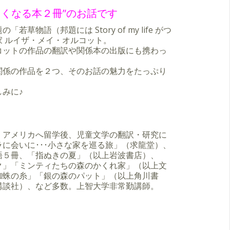
しくなる本２冊”のお話です
草物語（邦題には Story of my life がつ
 ルイザ・メイ・オルコット。
コットの作品の翻訳や関係本の出版にも携わっ
関係の作品を２つ、そのお話の魅力をたっぷり
みに♪
。アメリカへ留学後、児童文学の翻訳・研究に
に会いに･･･小さな家を巡る旅」（求龍堂）、
語５冊、「指ぬきの夏」（以上岩波書店）、
ク」「ミンティたちの森のかくれ家」（以上文
蜘蛛の糸」「銀の森のパット」（以上角川書
講談社）、など多数。上智大学非常勤講師。