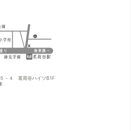
３－５－４ 茗荷谷ハイツB1F
車