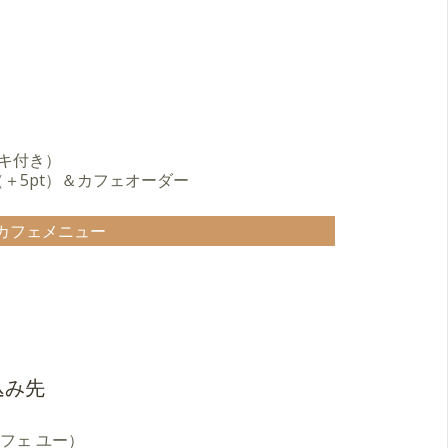
ーキ付き）
0（＋5pt）＆カフェオーダー
カフェメニュー
込み先
ア カフェ ユー）