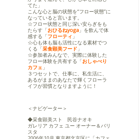
てた」
こんな心と脳の状態を“フロー状態”に
なっていると言います。
☆フロー状態と同じ深い安らぎをも
たらす「
おひるねyoga
」を飲んで体
感する「
フローティ
」
☆心も体も脳も活性になる素材でつ
くる「
采食顕美フード
」
☆参加者みんなで、実際に体験した
フロー体験を共有する「
おしゃべり
カフェ
」
３つセットで、仕事に、私生活に、
あるがままのあなたで輝くフローラ
イフが習慣となりますように！
＜ナビゲーター＞
◆采食顕美スト 民谷ナオキ
ガレリア カフェ ユー オーナー＆バリ
スタ
2006年10月 東京都文京区に「カフェ