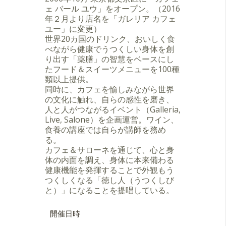
ェ バール ユウ」をオープン。（2016
年２月より店名を「ガレリア カフェ
ユー」に変更）
世界20カ国のドリンク、おいしく食
べながら健康でうつくしい身体を創
り出す「薬膳」の智慧をベースにし
たフード＆スイーツメニューを100種
類以上提供。
同時に、カフェを愉しみながら世界
の文化に触れ、自らの感性を磨き、
人と人がつながるイベント（Galleria,
Live, Salone）を企画運営。ワイン、
食養の講座では自らが講師を務め
る。
カフェ＆サローネを通じて、心と身
体の内面を調え、身体に本来備わる
健康機能を発揮することで外観もう
つくしくなる「徳し人（うつくしび
と）」になることを提唱している。
開催日時