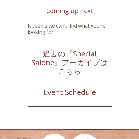
Coming up next
It seems we can’t find what you’re
looking for.
過去の『Special
Salone』アーカイブは
こちら
Event Schedule