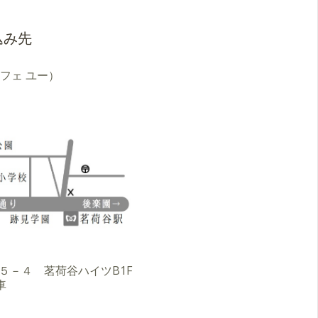
込み先
ア カフェ ユー）
３－５－４ 茗荷谷ハイツB1F
車