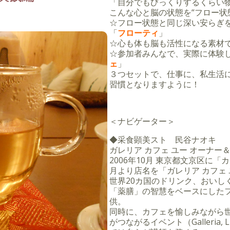
「自分でもびっくりするくらい
こんな心と脳の状態を“フロー状
☆フロー状態と同じ深い安らぎ
「
フローティ
」
☆心も体も脳も活性になる素材
☆参加者みんなで、実際に体験
ェ
」
３つセットで、仕事に、私生活
習慣となりますように！
＜ナビゲーター＞
◆采食顕美スト 民谷ナオキ
ガレリア カフェ ユー オーナー
2006年10月 東京都文京区に「
月より店名を「ガレリア カフェ
世界20カ国のドリンク、おいし
「薬膳」の智慧をベースにしたフ
供。
同時に、カフェを愉しみながら
がつながるイベント（Galleria,