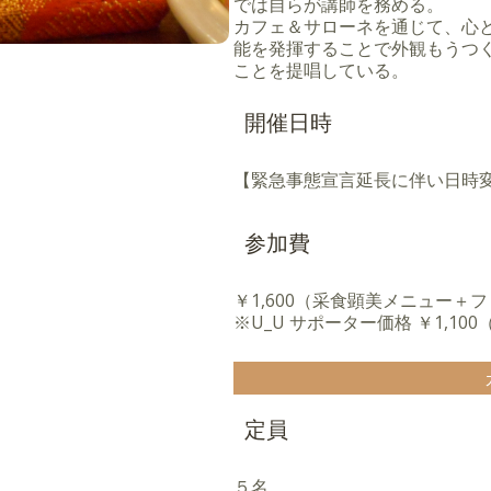
では自らが講師を務める。
カフェ＆サローネを通じて、心
能を発揮することで外観もうつ
ことを提唱している。
開催日時
【緊急事態宣言延長に伴い日時変更
参加費
￥1,600（采食顕美メニュー＋
※U_U サポーター価格 ￥1,100
定員
５名