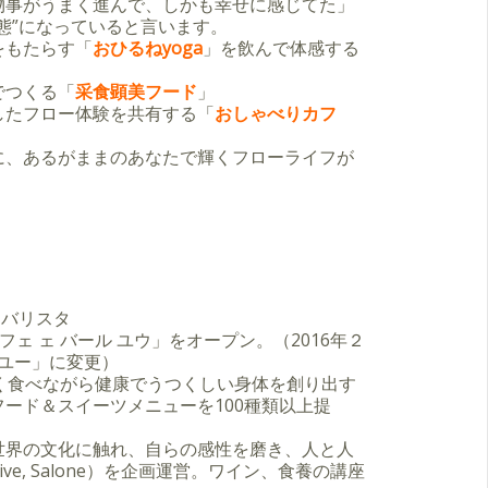
物事がうまく進んで、しかも幸せに感じてた」
態”になっていると言います。
をもたらす「
おひるねyoga
」を飲んで体感する
でつくる「
采食顕美フード
」
したフロー体験を共有する「
おしゃべりカフ
に、あるがままのあなたで輝くフローライフが
＆バリスタ
カフェ ェ バール ユウ」をオープン。（2016年２
 ユー」に変更）
く食べながら健康でうつくしい身体を創り出す
ード＆スイーツメニューを100種類以上提
世界の文化に触れ、自らの感性を磨き、人と人
 Live, Salone）を企画運営。ワイン、食養の講座