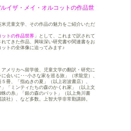
“ルイザ・メイ・オルコットの作品世
英米児童文学、その作品の魅力をご紹介いただ
コットの作品世界
」として、これまで訳されて
されてきた作品、興味深い研究書や関連書をお
コットの全体像に迫ってみます♪
。アメリカへ留学後、児童文学の翻訳・研究に
に会いに･･･小さな家を巡る旅」（求龍堂）、
語５冊、「指ぬきの夏」（以上岩波書店）、
ク」「ミンティたちの森のかくれ家」（以上文
蜘蛛の糸」「銀の森のパット」（以上角川書
講談社）、など多数。上智大学非常勤講師。