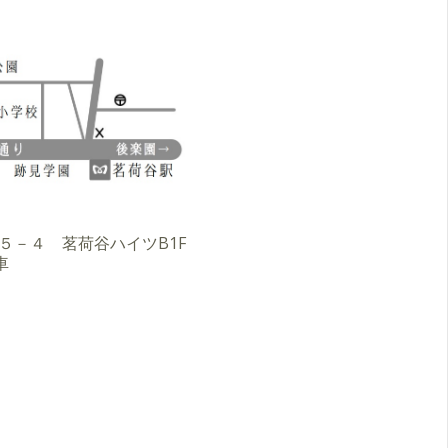
３－５－４ 茗荷谷ハイツB1F
車