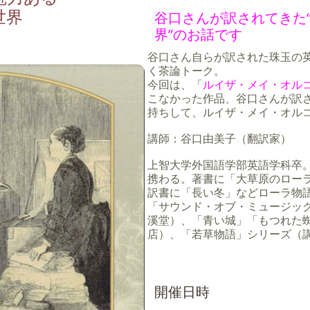
世界
谷口さんが訳されてきた
界”のお話です
谷口さん自らが訳された珠玉の
く茶論トーク。
今回は、「
ルイザ・メイ・オル
こなかった作品、谷口さんが訳
持ちして、ルイザ・メイ・オル
講師：谷口由美子（翻訳家）
上智大学外国語学部英語学科卒
携わる。著書に「大草原のローラ
訳書に「長い冬」などローラ物
「サウンド・オブ・ミュージッ
溪堂）、「青い城」「もつれた
店）、「若草物語」シリーズ（
開催日時