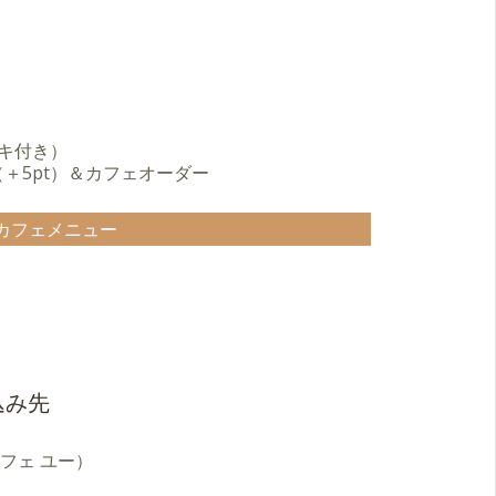
ーキ付き）
0（＋5pt）＆カフェオーダー
カフェメニュー
込み先
ア カフェ ユー）