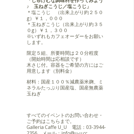
「じゅげむな調味料を作ってみよう
♪ 玉ねぎこうじ／塩こうじ」
＊塩こうじ （出来上がり約２５０
g）￥１，０００
＊玉ねぎこうじ（出来上がり約３５
０g）￥１，３００
※いずれもカフェオーダーをお願い
します。
限定５組、所要時間は２０分程度
（開始時間は応相談です）
木さじ付。容器をご希望の方にはご
用意します（別料金）
材料：国産１００％減農薬米麹、ミ
ネラルたっぷり国産塩、国産無農薬
玉ねぎ
すべてのイベントのお問い合わせ・
ご予約はこちらまで。
Galleria Caffe U_U 電話：03-3944-
2356 メール：info@u-u.cc