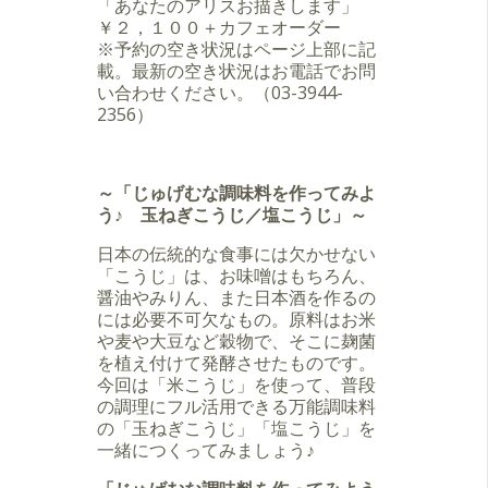
「あなたのアリスお描きします」
￥２，１００＋カフェオーダー
※予約の空き状況はページ上部に記
載。最新の空き状況はお電話でお問
い合わせください。（03-3944-
2356）
～「じゅげむな調味料を作ってみよ
う♪ 玉ねぎこうじ／塩こうじ」～
日本の伝統的な食事には欠かせない
「こうじ」は、お味噌はもちろん、
醤油やみりん、また日本酒を作るの
には必要不可欠なもの。原料はお米
や麦や大豆など穀物で、そこに麹菌
を植え付けて発酵させたものです。
今回は「米こうじ」を使って、普段
の調理にフル活用できる万能調味料
の「玉ねぎこうじ」「塩こうじ」を
一緒につくってみましょう♪