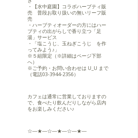
き
・【水中庭園】コラボハーブティ販
売 普段お取り扱いの無いリーフ販
売
・ハーブティオーダーの方にはハー
ブティの出がらしで香り立つ「足
湯」サービス
・「塩こうじ、玉ねぎこうじ を作
ってみよう♪」
※５組限定（※詳細はページ下部
へ）
※ご予約・お問い合わせは U_U まで
（電話03-3944-2356）
カフェは通常に営業しておりますの
で、食べたり飲んだりしながら店内
をお楽しみください♪
☆―★―☆―★―☆―★―