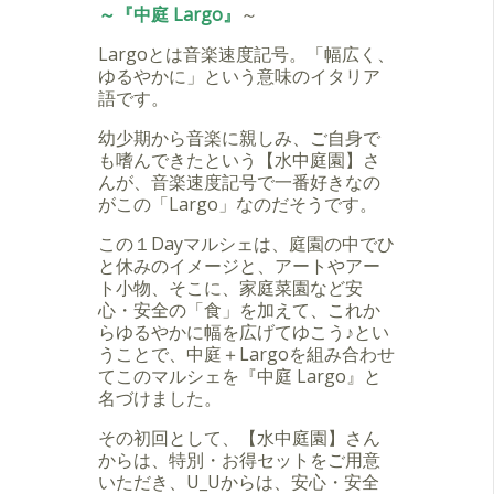
～『中庭 Largo』
～
Largoとは音楽速度記号。「幅広く、
ゆるやかに」という意味のイタリア
語です。
幼少期から音楽に親しみ、ご自身で
も嗜んできたという【水中庭園】さ
んが、音楽速度記号で一番好きなの
がこの「Largo」なのだそうです。
この１Dayマルシェは、庭園の中でひ
と休みのイメージと、アートやアー
ト小物、そこに、家庭菜園など安
心・安全の「食」を加えて、これか
らゆるやかに幅を広げてゆこう♪とい
うことで、中庭＋Largoを組み合わせ
てこのマルシェを『中庭 Largo』と
名づけました。
その初回として、【水中庭園】さん
からは、特別・お得セットをご用意
いただき、U_Uからは、安心・安全