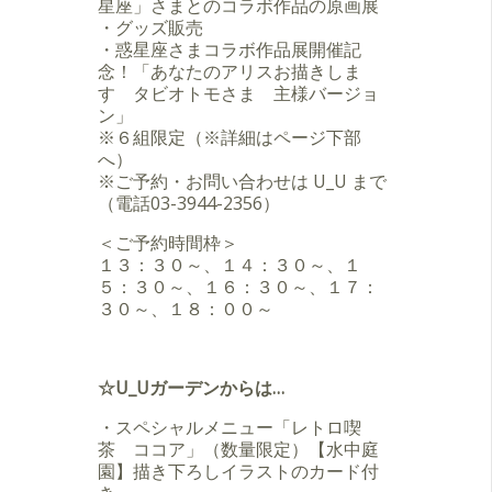
星座」さまとのコラボ作品の原画展
・グッズ販売
・惑星座さまコラボ作品展開催記
念！「あなたのアリスお描きしま
す タビオトモさま 主様バージョ
ン」
※６組限定（※詳細はページ下部
へ）
※ご予約・お問い合わせは U_U まで
（電話03-3944-2356）
＜ご予約時間枠＞
１３：３０～、１４：３０～、１
５：３０～、１６：３０～、１７：
３０～、１８：００～
☆U_Uガーデンからは…
・スペシャルメニュー「レトロ喫
茶 ココア」（数量限定）【水中庭
園】描き下ろしイラストのカード付