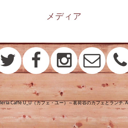
メディア
alleria Caffè U_U（カフェ・ユー）～茗荷谷のカフェとランチ. All R