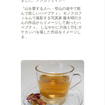
ました。ノンカフェイン！
『山を愛する人へ・登山の途中で飲
んで欲しいハーブティ』 モノクロフ
ィルムで撮影する写真家 藤木晴行さ
んの作品からイメージして創ったハ
ーブティ。 しなやかに力強く佇むダ
ケカンバを撮した作品をイメージし
ま…