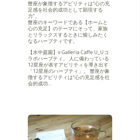
蟹座が象徴するアビリティは“心の充
足感を社会的成功として顕現する
力”。
蟹座のキーワードである【ホームと
心の充足】のテーマにそって、家族
とリラックスするときに愉しみたく
なるハーブティです。
【水中庭園】x Galleria Caffe U_Uコ
ラボハーブティ。 人に備わっている
12星座が表すアビリティを導き出す
「12星座のハーブティ」。 蟹座が象
徴するアビリティは“心の充足感を社
会的成功…