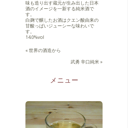
味も造り出す蔵元が生み出した日本
酒のイメージを一新する純米酒で
す。
白麹で醸したお酒はクエン酸由来の
甘酸っぱいジューシーな味わいで
す。
14.0%vol
«
世界の酒造から
武勇 辛口純米
»
メニュー