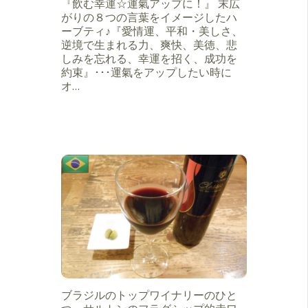
『飲む幸運☆運氣アップに！』 末広
がりの８つの言葉をイメージしたハ
ーブティ♪『愛情運、平和・美しさ、
逆境で生まれる力、爽快、美徳、悲
しみを忘れる、幸運を招く、成功を
約束』･･･運氣をアップしたい時に
オ…
ブラジルのトップワイナリーのひと