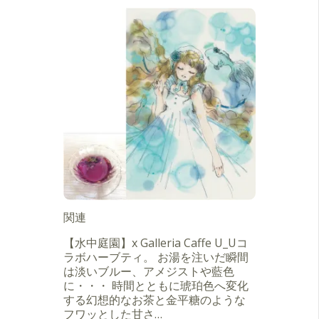
関連
【水中庭園】x Galleria Caffe U_Uコ
ラボハーブティ。 お湯を注いだ瞬間
は淡いブルー、アメジストや藍色
に・・・ 時間とともに琥珀色へ変化
する幻想的なお茶と金平糖のような
フワッとした甘さ…