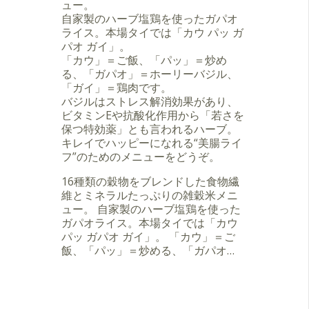
ュー。
自家製のハーブ塩鶏を使ったガパオ
ライス。本場タイでは「カウ パッ ガ
パオ ガイ」。
「カウ」＝ご飯、「パッ」＝炒め
る、「ガパオ」＝ホーリーバジル、
「ガイ」＝鶏肉です。
バジルはストレス解消効果があり、
ビタミンEや抗酸化作用から「若さを
保つ特効薬」とも言われるハーブ。
キレイでハッピーになれる“美腸ライ
フ”のためのメニューをどうぞ。
16種類の穀物をブレンドした食物繊
維とミネラルたっぷりの雑穀米メニ
ュー。 自家製のハーブ塩鶏を使った
ガパオライス。本場タイでは「カウ
パッ ガパオ ガイ」。 「カウ」＝ご
飯、「パッ」＝炒める、「ガパオ…