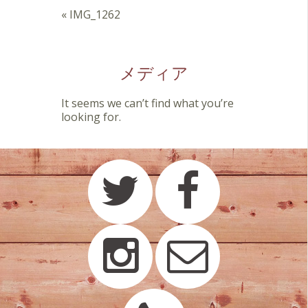
«
IMG_1262
メディア
It seems we can’t find what you’re
looking for.