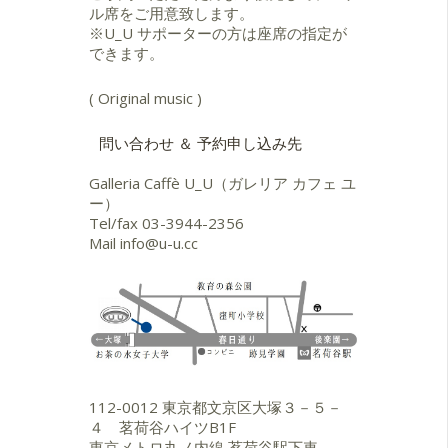
ル席をご用意致します。
※U_U サポーターの方は座席の指定が
できます。
( Original music )
問い合わせ ＆ 予約申し込み先
Galleria Caffè U_U（ガレリア カフェ ユ
ー）
Tel/fax
03-3944-2356
Mail
info@u-u.cc
112-0012 東京都文京区大塚３－５－
４ 茗荷谷ハイツB1F
東京メトロ丸ノ内線 茗荷谷駅下車