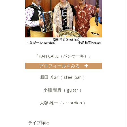
『PAN CAKE（パンケーキ）』
プロフィールをみる
1995年に結成される。スティールパ
ンを生かした特長的サウンドとして
原田 芳宏（ steel pan ）
は日本のパイオニア的ユニット。
メンバーは、Panorama Steel
小畑 和彦（ guitar ）
Orchestraのリーダーでもあり、世界
でも知られるスティールパン奏者、
大塚 雄一（ accordion ）
原田芳宏を中心に、
ジャンルを越えた自由な表現でヴォ
ーカルもとるアコーディオン奏者、
大塚雄一。そしてジャズ＆ブラジリ
ライブ詳細