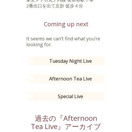
2番出口を出て左折 徒歩４分
Coming up next
It seems we can’t find what you’re
looking for.
Tuesday Night Live
Afternoon Tea Live
Special Live
過去の『Afternoon
Tea Live』アーカイブ