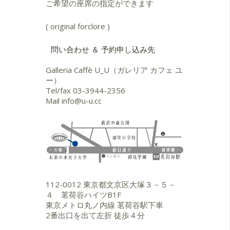
を行う。TBS TV〈ニュ−ス23〉に出
ご希望の座席の指定ができます
演。ピグミー族の音楽に感銘を受け
中央アフリカを旅する。
( original forclore )
1999
問い合わせ ＆ 予約申し込み先
CD『SILENCIO〜静寂』をリリ−ス。
全国で約100本のコンサートを行な
Galleria Caffè U_U（ガレリア カフェ ユ
う。TV-CM〈味の素・クックドゥ
ー）
ー〉に『FOREST RAIN』から
Tel/fax
03-3944-2356
〈DANCE〉が使用される。アジア５
Mail
info@u-u.cc
カ国でCD『LUNA』、『FOREST
RAIN』、『SILENCIO』がリリースさ
れる。
2000
初のベスト盤『SONGS OF THE
WIND』 をリリース。佐山雅弘との
デュオ・ツアーを始めとするコンサ
112-0012 東京都文京区大塚３－５－
ート・ツアーを100本以上行う。TV-
４ 茗荷谷ハイツB1F
CM〈キリンビール素材厳選〉を井上
東京メトロ丸ノ内線 茗荷谷駅下車
鑑と制作し、CD『WONDER RAIN』
2番出口を出て左折 徒歩４分
をリリース。コンピレーション・ア
ルバム〈PURE〉にオリジナル曲