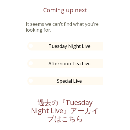
〈ILUSION〉が収録され、60万枚を
Coming up next
超えるヒット作となる。南米パタゴ
ニアを旅し、創作活動する。
It seems we can’t find what you’re
2001
looking for.
ボリビアのトップミュージシャン、
SAVIA ANDINA、TUPAYのメンバー5
人を集めたCD『ANDES〜アンデスの
Tuesday Night Live
風に吹かれて』をリリース。レコー
ディングメンバーを日本に召還し、
瀬木貴将withクラブアンディーノツ
Afternoon Tea Live
アーを全国で展開。NHK TV〈スタジ
オパークからこんにちは〉に出演
し、反響を呼ぶ。ポルノグラフィテ
Special Live
ィのシングル、〈アゲハ蝶〉に参加
し110万枚を超えるヒットとなる。
アフリカ・ナミビアを旅し、野生動
過去の『Tuesday
物・大自然の世界に感銘を受ける。
Night Live』アーカイ
2002
ブはこちら
CD『TREE OF LIFE』をリリース。全
国ツアーを行う。NHK TV〈公園通り