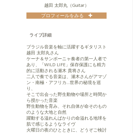
る。ボリビアのレコ−ド会社の最大手
越田 太郎丸（Guitar）
DISCOLANDIAと契約。92年までに４
枚のアルバムをリリース。
プロフィールをみる
9歳からギターを始める。
1991
大学時代より各種イベントに出演。
仙台でのSuper Sessionシリーズ を
ボサノバユニット『Prismatica』のギ
ライブ詳細
プロデュース（91年〜94年）し、村
タリストとしてＣＤデビューし、 ベ
上"ポンタ"秀一、渡辺香津美、小林靖
スト盤を含む６枚のアルバムをリリ
ブラジル音楽を軸に活躍するギタリスト
宏、 福岡ユタカ、鬼怒無月らとリブ
ース。 トニーニョ・オルタ、ジョア
越田 太郎丸さん
レクラブを結成。
ン・ボスコ、アントニオ・カルロ
ケーナ＆サンポーニャ奏者の第一人者で
ス・ジョビンなどから、作曲、編
あり、「WILD LIFE」保存保護にも精力
1994
曲、奏法 の 影響を受けブラジル音楽
的に活動される瀬木 貴将さん
全国ツアーを行ない、 ゲストにパッ
を軸に演奏活動を展開。
二人で奏でる音楽は、瀬木さんがアマゾ
ト・メセニー・グループのペドロ・
『Prismatica』のほか『Bossa do
ン・南極・アフリカ…世界の秘境を巡
アスナールを迎える。
Mago』『森』などのバンドに参加
り、
し、作曲・編曲も手掛ける。
そこで出会った野生動物や場所と時間か
1995
銀座スイング、六本木スイートベイ
ら授かった音楽
CD『VIENTO〜風の道』でソロデビ
ジルなどでライブ活動を行ってい
野生動物を育み、それ自体が命そのもの
ュー。セカンドCD『ILUSION〜水の
る。
のような大地と自然
イルシオン』をリリース。瀬木貴将
躍動する溢れんばかりの命溢れる地球を
withスーパーフレンズ全国ツアーを
これまでに、岩崎宏美、葉加瀬太
肌で感じるようなライヴ
行なう。 南米出身の世界的アーティ
郎、瀬木貴将、ウェイウェイウー、
火曜日の夜のひとときに、どうぞご検討
ストである ペドロ・アスナール、ト