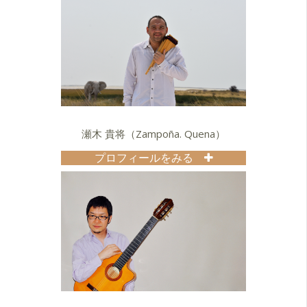
瀬木 貴将（Zampoña. Quena）
プロフィールをみる
1979
13歳の時、サンポーニャ＆ケーナを
独学で始める。
1981
東京でライブハウス中心に演奏活動
を始める。
1985
南米ボリビアに渡り演奏活動を始め