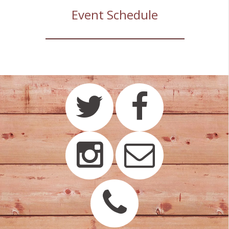
で会いましょう〉に出演、好評を博
Event Schedule
す。2001年に結成したリーダーバン
ド〈瀬木貴将ネイチャーワールド〉
の全国ツアー等約100本のコンサート
を行う。２枚目のベスト盤、
『SONGS OF THE WIND2』をリリー
ス。
2003
NHK TVで１年間に渡って放送された
スペシャル企画・南極プロジェクト
の挿入曲に〈Dry Valleys〉を提供。
CD『大地のラグーン』をリリース。
コーセー化粧品(CM)、チョーヤの梅
酒（CM）、世界プチくら（テレビ朝
日系）など6曲がタイアップされる。
テレビ朝日〈題名のない音楽会〉に
出演。
2004
CD『サファリに行こう』（大地のラ
グーンスペシャルエディション）を