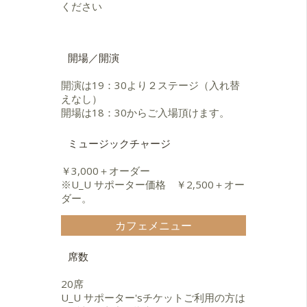
Yae、辛島美登里、中孝介など 様々
ください
ニーニョ・オルタらを迎え大きな話
なアーティストのコンサート、ライ
題となる。テレビ朝日〈ニュ−ス・ス
ブ、レコーディングに参加。
テ−ション〉、〈トゥナイト２〉にも
出演。
客船「飛鳥」でのソロ演奏をきっか
開場／開演
けに、都内ライブハウスでもソロ演
1996
奏を展開。 朗読とギターソロのコラ
開演は19：30より２ステージ（入れ替
全国で約100本のライブを行う。
ボレーションなども行う。
えなし）
CD『NIEVE〜雪の扉』をリリース。
開場は18：30からご入場頂けます。
TX系〈タモリの音楽は世界だ〉、
NHK〈ときめき夢サウンド〉に出演
ミュージックチャージ
し注目を浴びる。
￥3,000＋オーダー
1997
※U_U サポーター価格 ￥2,500＋オー
CD『LUNA〜星の旅』をリリ−ス。南
ダー。
米アマゾン河をカヌーで約5,000km
下り、大自然の中で音楽を生みだし
カフェメニュー
『FOREST RAIN』をレコーディン
グ。
席数
1998
CD『FOREST RAIN〜森に降る雨』を
20席
リリース。 全国で約100本のライブ
U_U サポーター'sチケットご利用の方は