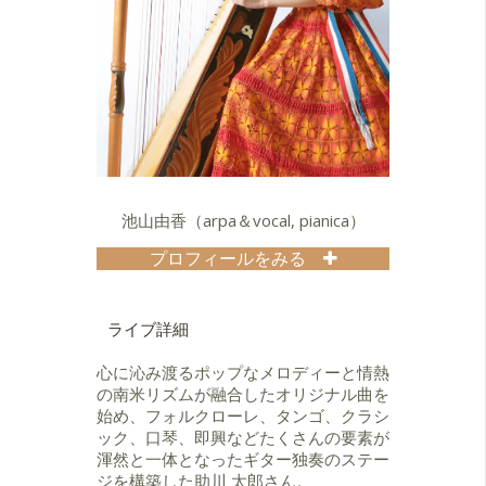
をメンバーに迎えて
「助川太郎グループ」を結成。音楽
の大海に漕ぎ出した。
池山由香（arpa＆vocal, pianica）
プロフィールをみる
国立音楽大学演奏学科声楽専修卒
業。桐朋学園大学声楽科研究生修
了。10歳から2年間住んだアルゼンチ
ライブ詳細
ン・ブエノスアイレス市にてアルパ
に出会い、現地と日本で学ぶ。アル
心に沁み渡るポップなメロディーと情熱
パ奏者、声楽家としてだけでなく、
の南米リズムが融合したオリジナル曲を
日本では少ない“アルパ弾き語り奏
始め、フォルクローレ、タンゴ、クラシ
者”として、二木てるみ「朗読と音楽
ック、口琴、即興などたくさんの要素が
～語りの小部屋」音楽担当、アルパ
渾然と一体となったギター独奏のステー
フェスティバル「春のアルペジオ」
ジを構築した助川 太郎さん。