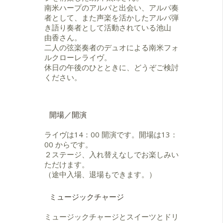
ゲスト出演、仙台クラシックフェス
南米ハープのアルパと出会い、アルパ奏
ティバル出演、文化庁派遣事業によ
者として、また声楽を活かしたアルパ弾
る小学校公演出演など多岐にわたる
き語り奏者として活動されている池山
演奏活動を展開している。2021年に
由香さん。
4thアルバム「明日へ」を発売。現
二人の弦楽奏者のデュオによる南米フォ
在、桐朋女子中・高等学校音楽部合
ルクローレライヴ。
唱班コーチ。
休日の午後のひとときに、どうぞご検討
ください。
開場／開演
ライヴは14：00 開演です。開場は13：
00 からです。
２ステージ、入れ替えなしでお楽しみい
ただけます。
（途中入場、退場もできます。）
ミュージックチャージ
ミュージックチャージとスイーツとドリ