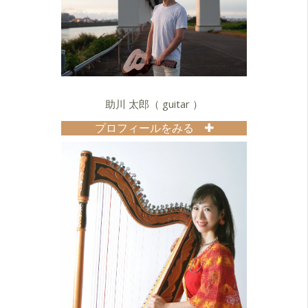
助川 太郎（ guitar ）
プロフィールをみる
ギタリスト。
ブラジル音楽ユニット「メヲコラソ
ン」での活動を中心としてきたが、
2013年よりソロギターワールドと題
した独奏ライブを立ち上げる。
フォルクローレ、タンゴ、クラシッ
ク、口琴、即興などたくさんの要素
が渾然と一体となったステージを構
築、全国ツアーを成功させる。
2017年、突然20曲以上のオリジナル
曲を完成させ、信頼する2人の音楽家