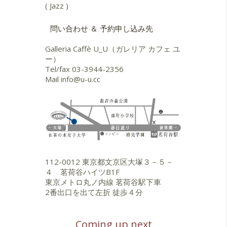
( Jazz )
問い合わせ ＆ 予約申し込み先
Galleria Caffè U_U（ガレリア カフェ ユ
ー）
Tel/fax
03-3944-2356
Mail
info@u-u.cc
112-0012 東京都文京区大塚３－５－
４ 茗荷谷ハイツB1F
東京メトロ丸ノ内線 茗荷谷駅下車
2番出口を出て左折 徒歩４分
Coming up next