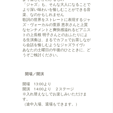
の他、演歌歌手 三山ひろし氏のツア
「ジャズ」も、そんな大人になることで
ーバンドを務めるなど、ジャンルを
より深い味わいを愉しむことができる音
問わず様々な編成での演奏活動を行
楽、なのかもしれません
う。
歌詞の世界をストレートに表現するジャ
2018年、ベーシスト中村健吾プロデ
ズ・ヴォーカルの萱原 恵衣さんと上質
ュースによる、名知玲美
なセンチメントと爽快感溢れるピアニス
feat.LimDiddy「Brilliant Colors」を
トの上長根 明子さんとのおふたりによ
リリースし、全国6都市でのライブツ
る生演奏は、まるでカフェでお茶しなが
アーを開催。ジャズ雑誌にも大きく
ら会話を愉しむようなジャズライヴ♪
取り上げられ注目を集めた。
あなたの土曜日の午後のひとときに、ど
2019年2月27日、自身のオリジナル
うぞご検討ください。
曲を中心にハイレゾレコーディング
したデビューアルバムAkiko
Kaminagane Trio 『Pleasant
Time』 をティートックレコーズより
開場／開演
全国リリース。様々なメディアにも
取り上げられ「上質なセンチメント
開場 13:00より
と爽快感溢れるピアノトリオ」と高
開演 14:00より ２ステージ
い評価を得ている。
※入れ替えなしでお楽しみいただけま
す。
（途中入場、退場もできます。）