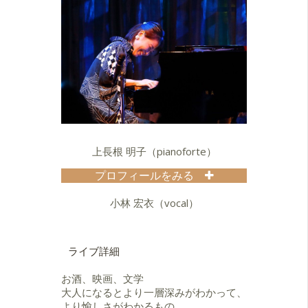
上長根 明子（pianoforte）
プロフィールをみる
東京ミュージック&メディアアーツ尚
美 電子オルガン学科を卒業後、ジャ
小林 宏衣（vocal）
ズピアノへ転向。国立音楽院に入
学、ジャズピアノを今田勝氏、ト
ム・ピアソン氏に師事。
ライブ詳細
自身のジャズピアノトリオ「Akiko
Kaminagane Trio」や、鍵盤ハーモ
お酒、映画、文学
ニカのみを使用する「鍵ハモしか弾
大人になるとより一層深みがわかって、
きませんのDAY」などの企画ライブ
より愉しさがわかるもの