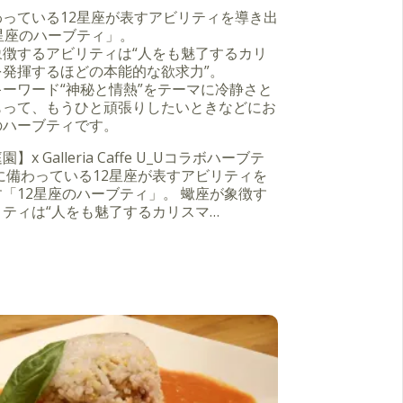
わっている12星座が表すアビリティを導き出
星座のハーブティ」。
象徴するアビリティは“人をも魅了するカリ
を発揮するほどの本能的な欲求力”。
ーワード“神秘と情熱”をテーマに冷静さと
もって、もうひと頑張りしたいときなどにお
のハーブティです。
】x Galleria Caffe U_Uコラボハーブテ
に備わっている12星座が表すアビリティを
「12星座のハーブティ」。 蠍座が象徴す
ティは“人をも魅了するカリスマ…