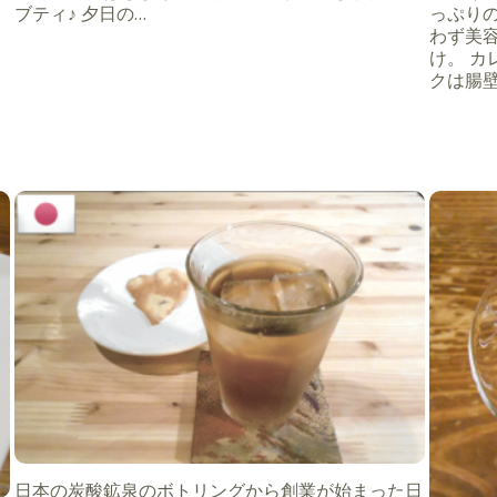
ブティ♪ 夕日の…
っぷり
わず美
け。 
クは腸
日本の炭酸鉱泉のボトリングから創業が始まった日