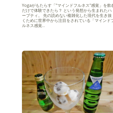
Yogaがもたらす「”マインドフルネス”感覚」を飲
だけで体験できたら？ という発想から生まれたハ
ーブティ。 先の読めない複雑化した現代を生き抜
くために世界中から注目をされている「マインド
ルネス感覚…