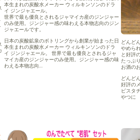
本生まれの炭酸水メーカー ウィルキンソンのドラ
ス
イ ジンジャエール。
世界で最も優良とされるジャマイカ産のジンジャー
を
のみ使用。ジンジャー感の味わえる本物志向のジン
ー
ジャエールです。
日本の炭酸鉱泉のボトリングから創業が始まった日
どんどん
ス
本生まれの炭酸水メーカー ウィルキンソンのドラ
やめら
カ
イ ジンジャエール。 世界で最も優良とされるジャ
と好評
マイカ産のジンジャーのみ使用。ジンジャー感の味
たっぷ
ツ
わえる本物志向…
お酒の
どんどん
好評の
ピスタ
やつに