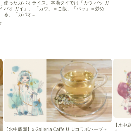
使ったガパオライス。本場タイでは「カウ パッ ガ
む
パオ ガイ」。 「カウ」＝ご飯、「パッ」＝炒め
る、「ガパオ…
フ
【水中庭園
【水中庭園】x Galleria Caffe U_Uコラボハーブテ
ィ。