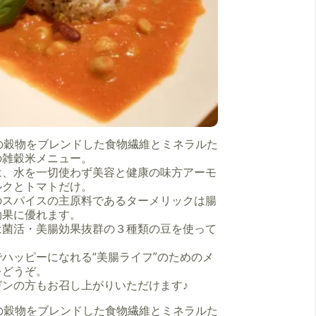
類の穀物をブレンドした食物繊維とミネラルた
の雑穀米メニュー。
は、水を一切使わず美容と健康の味方アーモ
ルクとトマトだけ。
のスパイスの主原料であるターメリックは腸
効果に優れます。
は菌活・美腸効果抜群の３種類の豆を使って
。
ハッピーになれる“美腸ライフ”のためのメ
をどうぞ。
ガンの方もお召し上がりいただけます♪
類の穀物をブレンドした食物繊維とミネラルた