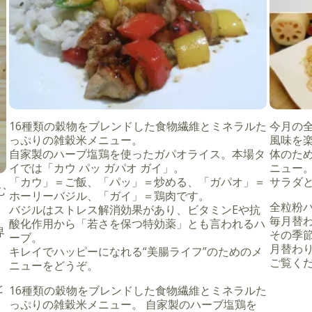
16種類の穀物をブレンドした食物繊維とミネラルた
今月の
っぷりの雑穀米メニュー。
風味を
自家製のハーブ塩鶏を使ったガパオライス。本場タ
体のた
イでは「カウ パッ ガパオ ガイ」。
ニュー
「カウ」＝ご飯、「パッ」＝炒める、「ガパオ」＝
サラダ
む
ホーリーバジル、「ガイ」＝鶏肉です。
全粒粉
バジルはストレス解消効果があり、ビタミンEや抗
毎月替
酸化作用から「若さを保つ特効薬」とも言われるハ
界
その季
ーブ。
月替わ
キレイでハッピーになれる“美腸ライフ”のためのメ
ご覧くだ
ニューをどうぞ。
と
16種類の穀物をブレンドした食物繊維とミネラルた
っぷりの雑穀米メニュー。 自家製のハーブ塩鶏を