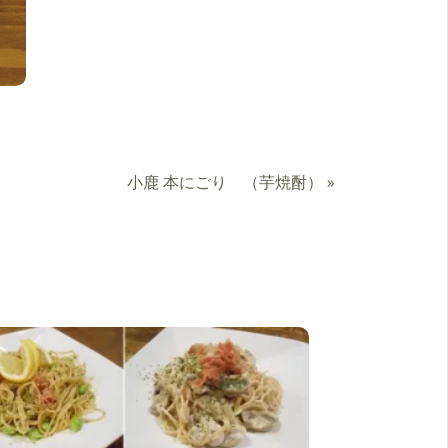
小鹿 本にごり （芋焼酎）
»