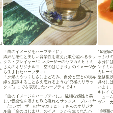
出
『曲のイメージをハーブティに』
16種
繊細な感性と美しい音楽性を湛えた歌心溢れるサッ
っぷり
クス・プレイヤー/コンポーザーのヤマカミヒトミ
水分に
テ
さんのオリジナル曲「空のはじまり」のイメージか
ンドミ
み
ら生まれたハーブティ♪
カレー
「夕景のうつくしさにまどろみ、自分と空との境界
壁修復
線を意識することさえ忘れるような”究極のリラッ
具材に
クス”」までを表現したハーブティです♪
います
キレイで
『曲のイメージをハーブティに』 繊細な感性と美
ニュー
しい音楽性を湛えた歌心溢れるサックス・プレイヤ
ヴィー
ー/コンポーザーのヤマカミヒトミさんのオリジナ
ル曲「空のはじまり」のイメージから生まれたハー
16種