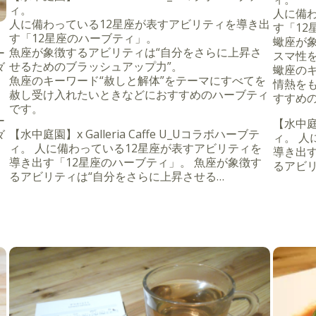
ィ。
人に備
人に備わっている12星座が表すアビリティを導き出
す「12
す「12星座のハーブティ」。
ミ
蠍座が
魚座が象徴するアビリティは“自分をさらに上昇さ
ー
スマ性
せるためのブラッシュアップ力”。
ダ
蠍座のキ
魚座のキーワード“赦しと解体”をテーマにすべてを
情熱を
赦し受け入れたいときなどにおすすめのハーブティ
すすめ
ミ
です。
ー
【水中庭園
【水中庭園】x Galleria Caffe U_Uコラボハーブテ
ダ
ィ。 人
ィ。 人に備わっている12星座が表すアビリティを
導き出す
導き出す「12星座のハーブティ」。 魚座が象徴す
るアビリ
るアビリティは“自分をさらに上昇させる…