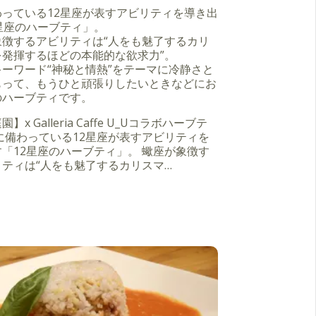
わっている12星座が表すアビリティを導き出
星座のハーブティ」。
象徴するアビリティは“人をも魅了するカリ
を発揮するほどの本能的な欲求力”。
ーワード“神秘と情熱”をテーマに冷静さと
もって、もうひと頑張りしたいときなどにお
のハーブティです。
】x Galleria Caffe U_Uコラボハーブテ
に備わっている12星座が表すアビリティを
「12星座のハーブティ」。 蠍座が象徴す
ティは“人をも魅了するカリスマ…