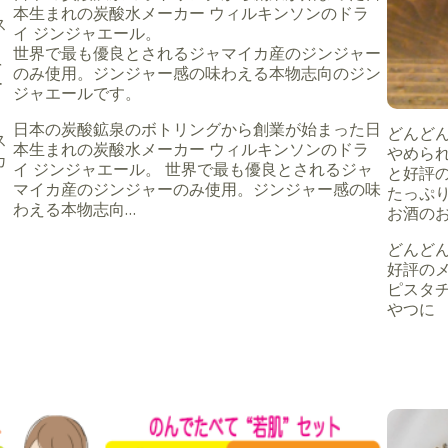
本生まれの炭酸水メーカー ウィルキンソンのドラ
ス
イ ジンジャエール。
世界で最も優良とされるジャマイカ産のジンジャー
を
のみ使用。ジンジャー感の味わえる本物志向のジン
ー
ジャエールです。
日本の炭酸鉱泉のボトリングから創業が始まった日
どんどん
ス
本生まれの炭酸水メーカー ウィルキンソンのドラ
やめら
カ
イ ジンジャエール。 世界で最も優良とされるジャ
と好評
マイカ産のジンジャーのみ使用。ジンジャー感の味
たっぷ
ツ
わえる本物志向…
お酒の
どんどん
好評の
ピスタ
やつに