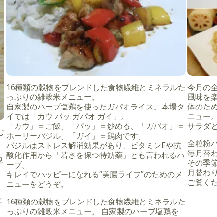
16種類の穀物をブレンドした食物繊維とミネラルた
今月の
っぷりの雑穀米メニュー。
風味を
自家製のハーブ塩鶏を使ったガパオライス。本場タ
体のた
イでは「カウ パッ ガパオ ガイ」。
ニュー
「カウ」＝ご飯、「パッ」＝炒める、「ガパオ」＝
サラダ
む
ホーリーバジル、「ガイ」＝鶏肉です。
全粒粉
バジルはストレス解消効果があり、ビタミンEや抗
毎月替
酸化作用から「若さを保つ特効薬」とも言われるハ
界
その季
ーブ。
月替わ
キレイでハッピーになれる“美腸ライフ”のためのメ
ご覧くだ
ニューをどうぞ。
と
16種類の穀物をブレンドした食物繊維とミネラルた
っぷりの雑穀米メニュー。 自家製のハーブ塩鶏を