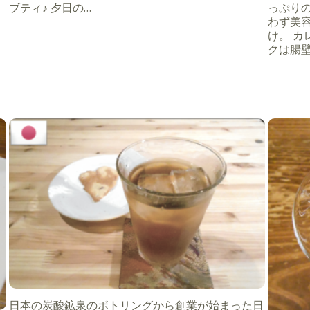
ブティ♪ 夕日の…
っぷり
わず美
け。 
クは腸
日本の炭酸鉱泉のボトリングから創業が始まった日