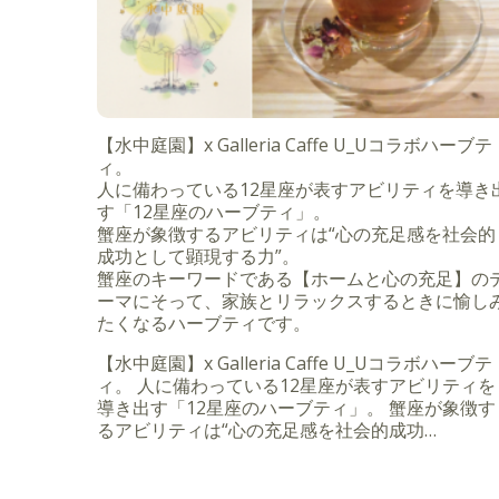
【水中庭園】x Galleria Caffe U_Uコラボハーブテ
ィ。
人に備わっている12星座が表すアビリティを導き
す「12星座のハーブティ」。
蟹座が象徴するアビリティは“心の充足感を社会的
成功として顕現する力”。
蟹座のキーワードである【ホームと心の充足】の
ーマにそって、家族とリラックスするときに愉し
たくなるハーブティです。
【水中庭園】x Galleria Caffe U_Uコラボハーブテ
ィ。 人に備わっている12星座が表すアビリティを
導き出す「12星座のハーブティ」。 蟹座が象徴す
るアビリティは“心の充足感を社会的成功…