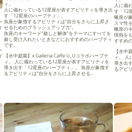
ィ。
人に備
人に備わっている12星座が表すアビリティを導き出
す「12
す「12星座のハーブティ」。
ミ
蠍座が
魚座が象徴するアビリティは“自分をさらに上昇さ
ー
スマ性
せるためのブラッシュアップ力”。
ダ
蠍座のキ
魚座のキーワード“赦しと解体”をテーマにすべてを
情熱を
赦し受け入れたいときなどにおすすめのハーブティ
すすめ
ミ
です。
ー
【水中庭園
【水中庭園】x Galleria Caffe U_Uコラボハーブテ
ダ
ィ。 人
ィ。 人に備わっている12星座が表すアビリティを
導き出す
導き出す「12星座のハーブティ」。 魚座が象徴す
るアビリ
るアビリティは“自分をさらに上昇させる…