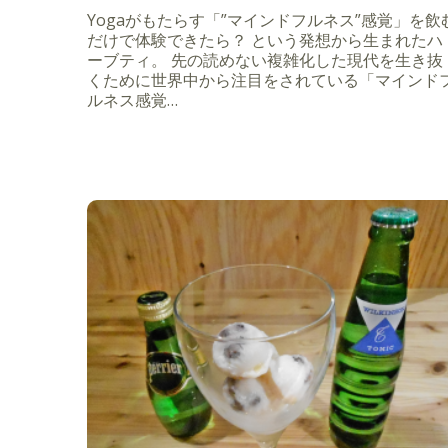
Yogaがもたらす「”マインドフルネス”感覚」を飲
だけで体験できたら？ という発想から生まれたハ
ーブティ。 先の読めない複雑化した現代を生き抜
くために世界中から注目をされている「マインド
ルネス感覚…