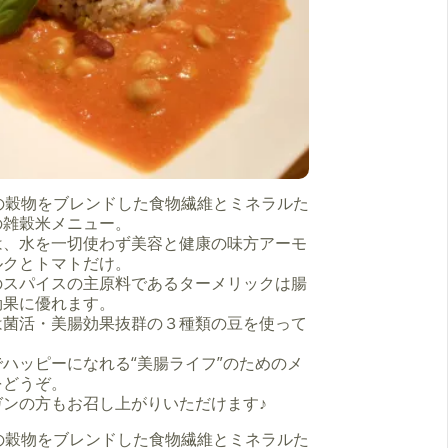
類の穀物をブレンドした食物繊維とミネラルた
の雑穀米メニュー。
は、水を一切使わず美容と健康の味方アーモ
ルクとトマトだけ。
のスパイスの主原料であるターメリックは腸
効果に優れます。
は菌活・美腸効果抜群の３種類の豆を使って
。
ハッピーになれる“美腸ライフ”のためのメ
をどうぞ。
ガンの方もお召し上がりいただけます♪
類の穀物をブレンドした食物繊維とミネラルた