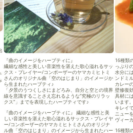
出
『曲のイメージをハーブティに』
16種
繊細な感性と美しい音楽性を湛えた歌心溢れるサッ
っぷり
クス・プレイヤー/コンポーザーのヤマカミヒトミ
水分に
テ
さんのオリジナル曲「空のはじまり」のイメージか
ンドミ
み
ら生まれたハーブティ♪
カレー
「夕景のうつくしさにまどろみ、自分と空との境界
壁修復
線を意識することさえ忘れるような”究極のリラッ
具材に
クス”」までを表現したハーブティです♪
います
キレイで
『曲のイメージをハーブティに』 繊細な感性と美
ニュー
しい音楽性を湛えた歌心溢れるサックス・プレイヤ
ヴィー
ー/コンポーザーのヤマカミヒトミさんのオリジナ
ル曲「空のはじまり」のイメージから生まれたハー
16種