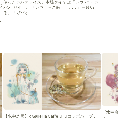
使ったガパオライス。本場タイでは「カウ パッ ガ
む
パオ ガイ」。 「カウ」＝ご飯、「パッ」＝炒め
る、「ガパオ…
フ
【水中庭園
【水中庭園】x Galleria Caffe U_Uコラボハーブテ
ィ。