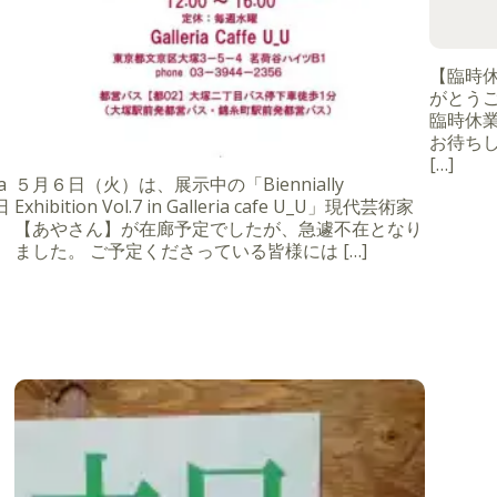
【臨時
がとうご
臨時休
お待ちし
[…]
a
５月６日（火）は、展示中の「Biennially
日
Exhibition Vol.7 in Galleria cafe U_U」現代芸術家
【あやさん】が在廊予定でしたが、急遽不在となり
ました。 ご予定くださっている皆様には […]