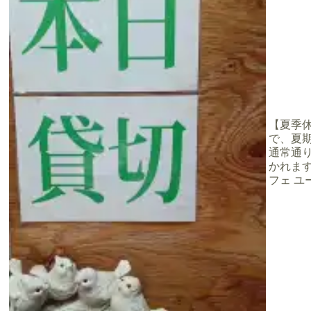
【夏季休業
で、夏期
り
通常通
かれます
フェ ユー