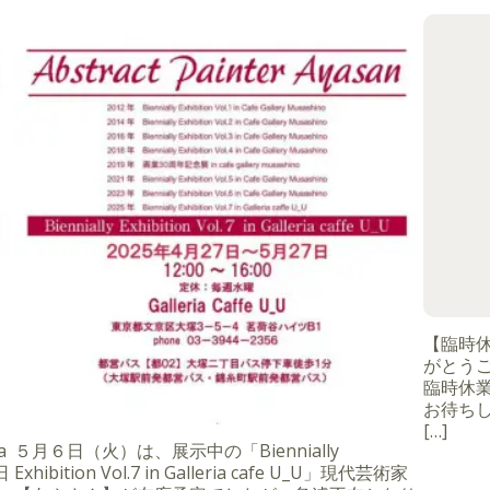
【臨時
がとうご
臨時休
お待ちし
[…]
a
５月６日（火）は、展示中の「Biennially
日
Exhibition Vol.7 in Galleria cafe U_U」現代芸術家