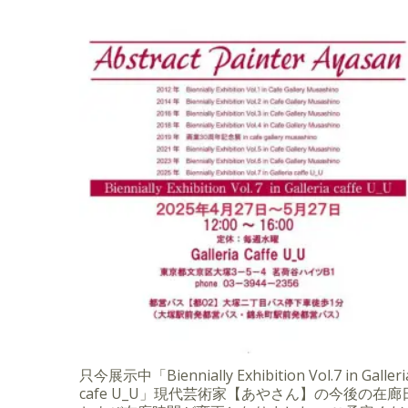
只今展示中「Biennially Exhibition Vol.7 in Galleri
cafe U_U」現代芸術家【あやさん】の今後の在廊