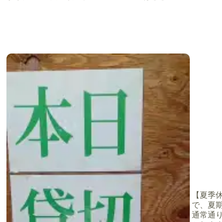
【夏季休業
で、夏期
り
通常通