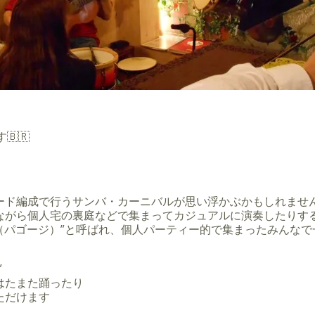
🇧🇷
ード編成で行うサンバ・カーニバルが思い浮かぶかもしれませ
ながら個人宅の裏庭などで集まってカジュアルに演奏したりす
de（パゴージ）”と呼ばれ、個人パーティー的で集まったみんな
”
はたまた踊ったり
ただけます