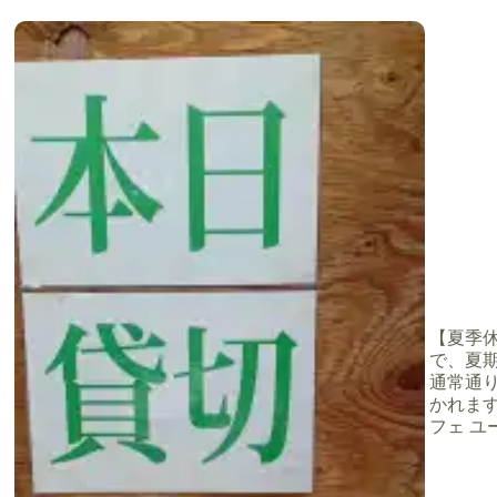
【夏季休業
で、夏期
り
通常通
かれます
フェ ユー