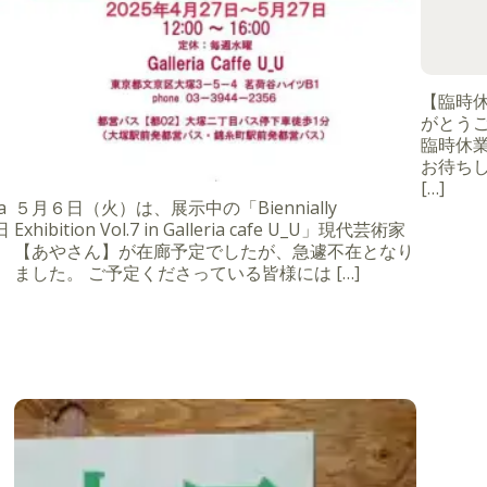
【臨時
がとうご
臨時休
お待ちし
[…]
a
５月６日（火）は、展示中の「Biennially
日
Exhibition Vol.7 in Galleria cafe U_U」現代芸術家
【あやさん】が在廊予定でしたが、急遽不在となり
ました。 ご予定くださっている皆様には […]