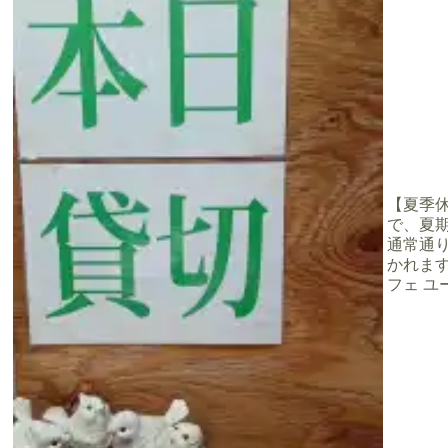
【夏季休業
で、夏期
り
通常通
かれます
フェ ユー