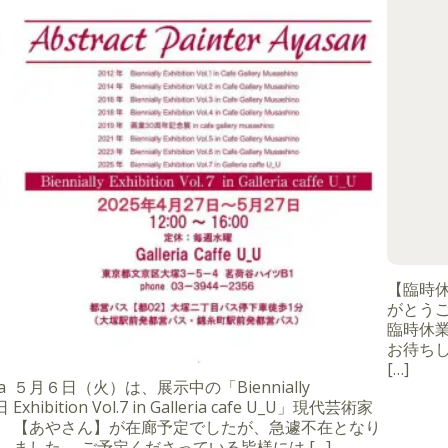
【臨時
がとうご
臨時休
お待ちし
[…]
a
５月６日（火）は、展示中の「Biennially
日
Exhibition Vol.7 in Galleria cafe U_U」現代芸術家
【あやさん】が在廊予定でしたが、急遽不在となり
ました。 ご予定くださっている皆様には […]