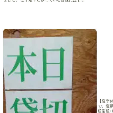
【夏季休業
で、夏期
り
通常通