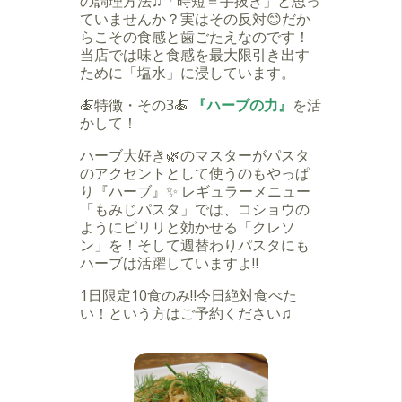
の調理方法♫「時短＝手抜き」と思っ
ていませんか？実はその反対😊だか
らこその食感と歯ごたえなのです！
当店では味と食感を最大限引き出す
ために「塩水」に浸しています。
🍝特徴・その3🍝
『ハーブの力』
を活
かして！
ハーブ大好き🌿のマスターがパスタ
のアクセントとして使うのもやっぱ
り『ハーブ』✨ レギュラーメニュー
「もみじパスタ」では、コショウの
ようにピリリと効かせる「クレソ
ン」を！そして週替わりパスタにも
ハーブは活躍していますよ‼
1日限定10食のみ‼今日絶対食べた
い！という方はご予約ください♫