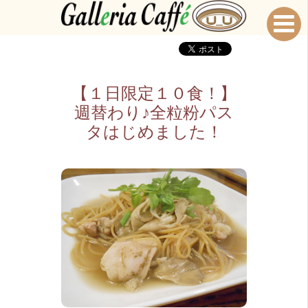
【１日限定１０食！】
週替わり♪全粒粉パス
タはじめました！