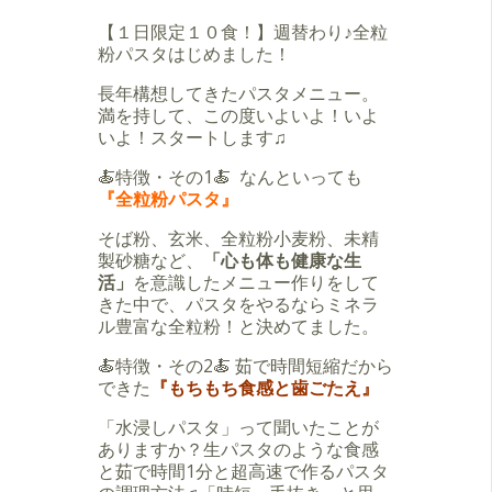
【１日限定１０食！】週替わり♪全粒
粉パスタはじめました！
長年構想してきたパスタメニュー。
満を持して、この度いよいよ！いよ
いよ！スタートします♫
🍝特徴・その1🍝 なんといっても
『全粒粉パスタ』
そば粉、玄米、全粒粉小麦粉、未精
製砂糖など、
「心も体も健康な生
活」
を意識したメニュー作りをして
きた中で、パスタをやるならミネラ
ル豊富な全粒粉！と決めてました。
🍝特徴・その2🍝 茹で時間短縮だから
できた
『もちもち食感と歯ごたえ』
「水浸しパスタ」って聞いたことが
ありますか？生パスタのような食感
と茹で時間1分と超高速で作るパスタ