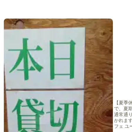
【夏季休業
で、夏期
り
通常通
かれます
フェ ユー