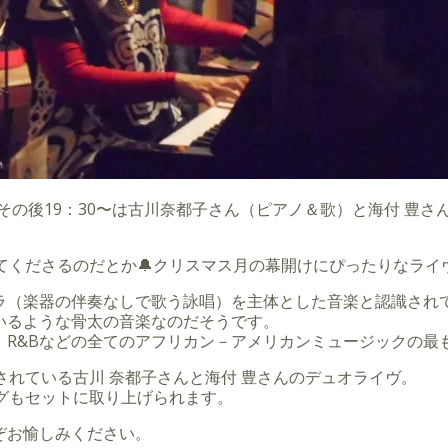
その後19：30〜は古川奈都子さん（ピアノ＆歌）と海付 豊さん（サッ
てくださるのだとか🔔クリスマス月の幕開けにぴったりなライヴ
ラ（楽器の伴奏なしで歌う詠唱）を主体とした音楽と認識され
いるような骨太の音楽なのだそうです。
、R&Bなどの全てのアフリカン－アメリカンミュージックの最
されている古川 奈都子さんと海付 豊さんのデュオライヴ。
グもセットに取り上げられます。
ぞお愉しみください。