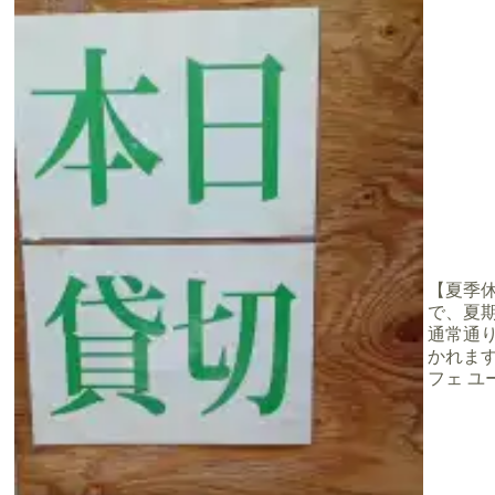
【夏季休業
で、夏期
り
通常通
かれます
フェ ユー