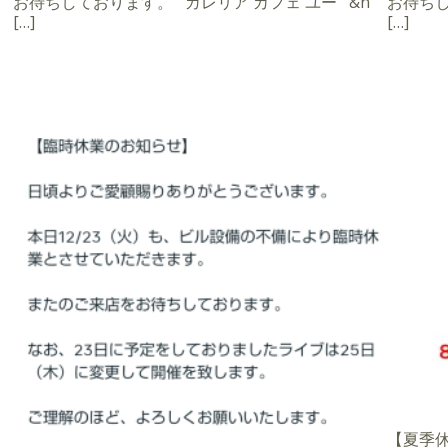
お待ちしております。 ガレリア カフェ ユー &n
お待ちし
[…]
[…]
【夏季休業