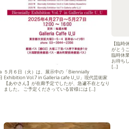
【臨時
がとうご
臨時休
お待ちし
[…]
a
５月６日（火）は、展示中の「Biennially
日
Exhibition Vol.7 in Galleria cafe U_U」現代芸術家
【あやさん】が在廊予定でしたが、急遽不在となり
ました。 ご予定くださっている皆様には […]