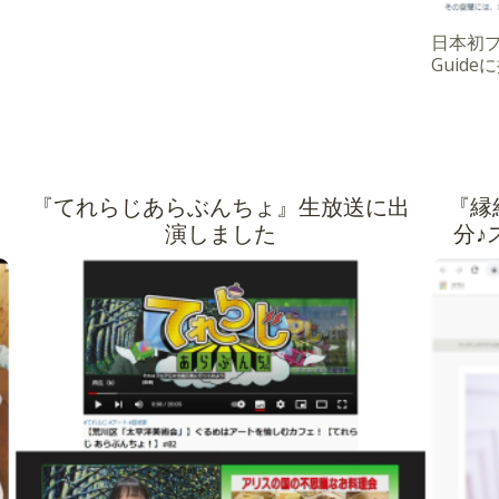
日本初プラ
Guid
『てれらじあらぶんちょ』生放送に出
『縁
演しました
分♪