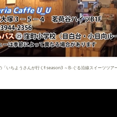
いちようさんが行く!! season3 ～B-ぐる沿線スイーツ