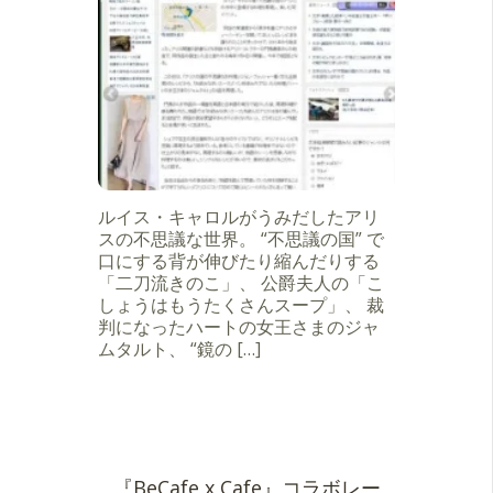
ルイス・キャロルがうみだしたアリ
スの不思議な世界。 “不思議の国” で
口にする背が伸びたり縮んだりする
「二刀流きのこ」、 公爵夫人の「こ
しょうはもうたくさんスープ」、 裁
判になったハートの女王さまのジャ
ムタルト、 “鏡の […]
『BeCafe x Cafe』コラボレー