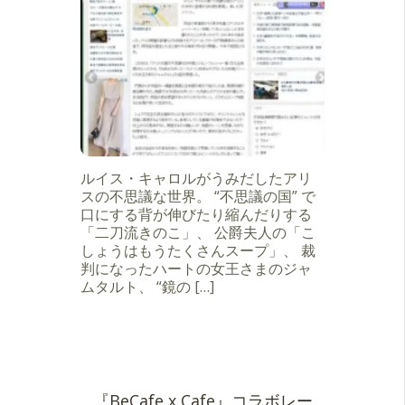
ルイス・キャロルがうみだしたアリ
スの不思議な世界。 “不思議の国” で
口にする背が伸びたり縮んだりする
「二刀流きのこ」、 公爵夫人の「こ
しょうはもうたくさんスープ」、 裁
判になったハートの女王さまのジャ
ムタルト、 “鏡の […]
『BeCafe x Cafe』コラボレー