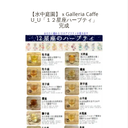
【水中庭園】ｘGalleria Caffe
U_U「１２星座ハーブティ」
完成