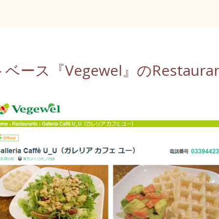
ス『Vegewel』のRestauran