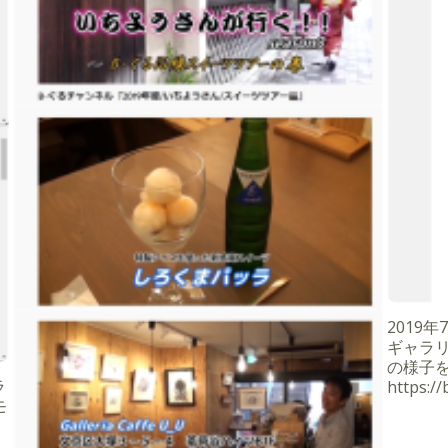
2019
ギャラ
の様子
ラ
https:/
モ
。